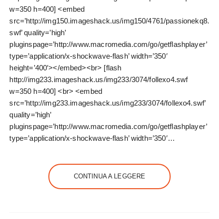
w=350 h=400] <embed
src=’http://img150.imageshack.us/img150/4761/passionekq8.
swf’ quality=’high’
pluginspage=’http://www.macromedia.com/go/getflashplayer’
type=’application/x-shockwave-flash’ width=’350′
height=’400′></embed><br> [flash
http://img233.imageshack.us/img233/3074/follexo4.swf
w=350 h=400] <br> <embed
src=’http://img233.imageshack.us/img233/3074/follexo4.swf’
quality=’high’
pluginspage=’http://www.macromedia.com/go/getflashplayer’
type=’application/x-shockwave-flash’ width=’350′…
CONTINUA A LEGGERE