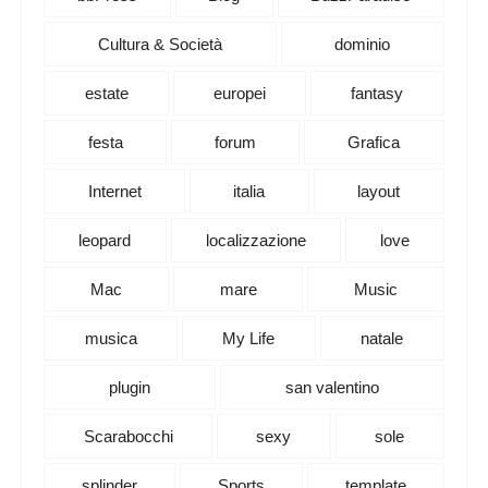
Cultura & Società
dominio
estate
europei
fantasy
festa
forum
Grafica
Internet
italia
layout
leopard
localizzazione
love
Mac
mare
Music
musica
My Life
natale
plugin
san valentino
Scarabocchi
sexy
sole
splinder
Sports
template