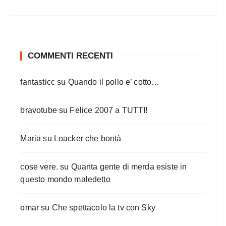
l
i
a
r
COMMENTI RECENTI
t
fantasticc
su
Quando il pollo e’ cotto…
i
c
bravotube
su
Felice 2007 a TUTTI!
o
l
Maria
su
Loacker che bontà
i
cose vere.
su
Quanta gente di merda esiste in
questo mondo maledetto
omar
su
Che spettacolo la tv con Sky