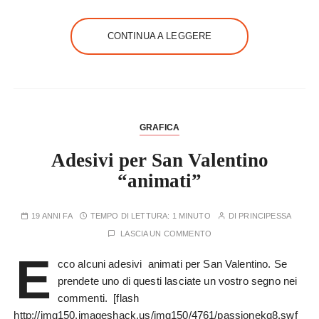
CONTINUA A LEGGERE
GRAFICA
Adesivi per San Valentino
“animati”
19 ANNI FA
TEMPO DI LETTURA:
1 MINUTO
DI
PRINCIPESSA
LASCIA UN COMMENTO
E
cco alcuni adesivi animati per San Valentino. Se
prendete uno di questi lasciate un vostro segno nei
commenti. [flash
http://img150.imageshack.us/img150/4761/passionekq8.swf