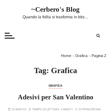
S
~Cerbero's Blog
a
l
Quando la follia si trasforma in bits…
t
a
a
l
c
o
Home
Grafica
Pagina 2
n
t
Tag:
Grafica
e
n
u
GRAFICA
t
Adesivi per San Valentino
o
19 ANNI FA
TEMPO DI LETTURA:
2 MINUTI
DI
PRINCIPESSA