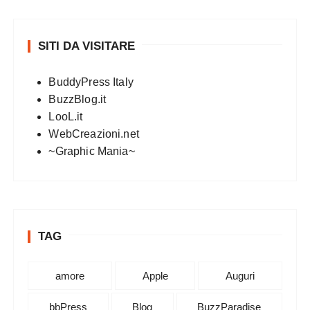
SITI DA VISITARE
BuddyPress Italy
BuzzBlog.it
LooL.it
WebCreazioni.net
~Graphic Mania~
TAG
amore
Apple
Auguri
bbPress
Blog
BuzzParadise