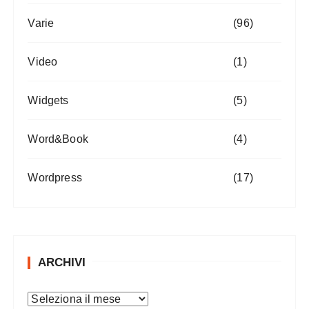
Varie
(96)
Video
(1)
Widgets
(5)
Word&Book
(4)
Wordpress
(17)
ARCHIVI
A