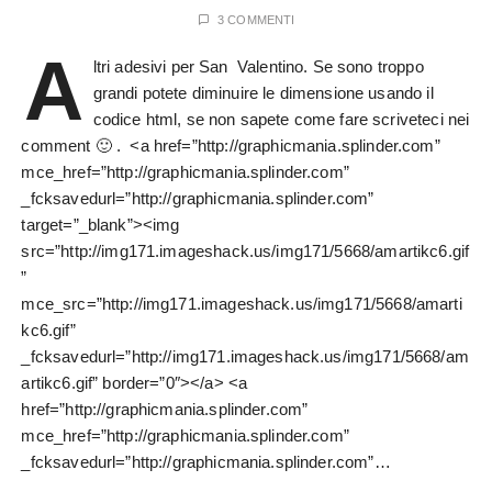
3 COMMENTI
A
ltri adesivi per San Valentino. Se sono troppo
grandi potete diminuire le dimensione usando il
codice html, se non sapete come fare scriveteci nei
comment 🙂 . <a href=”http://graphicmania.splinder.com”
mce_href=”http://graphicmania.splinder.com”
_fcksavedurl=”http://graphicmania.splinder.com”
target=”_blank”><img
src=”http://img171.imageshack.us/img171/5668/amartikc6.gif
”
mce_src=”http://img171.imageshack.us/img171/5668/amarti
kc6.gif”
_fcksavedurl=”http://img171.imageshack.us/img171/5668/am
artikc6.gif” border=”0″></a> <a
href=”http://graphicmania.splinder.com”
mce_href=”http://graphicmania.splinder.com”
_fcksavedurl=”http://graphicmania.splinder.com”…