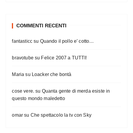
i
a
r
COMMENTI RECENTI
t
fantasticc
su
Quando il pollo e’ cotto…
i
c
bravotube
su
Felice 2007 a TUTTI!
o
l
Maria
su
Loacker che bontà
i
cose vere.
su
Quanta gente di merda esiste in
questo mondo maledetto
omar
su
Che spettacolo la tv con Sky