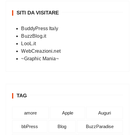
SITI DA VISITARE
BuddyPress Italy
BuzzBlog.it
LooL.it
WebCreazioni.net
~Graphic Mania~
TAG
amore
Apple
Auguri
bbPress
Blog
BuzzParadise