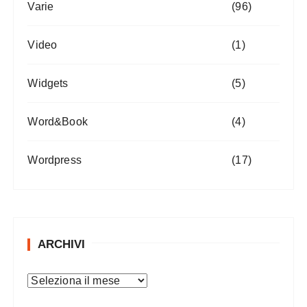
Varie
(96)
Video
(1)
Widgets
(5)
Word&Book
(4)
Wordpress
(17)
ARCHIVI
A
r