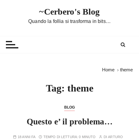
S
~Cerbero's Blog
a
l
Quando la follia si trasforma in bits…
t
a
a
l
c
o
Home
theme
n
t
Tag:
theme
e
n
u
BLOG
t
Questo e’ il problema…
o
18 ANNI FA
TEMPO DI LETTURA:
0 MINUTO
DI
ARTURO