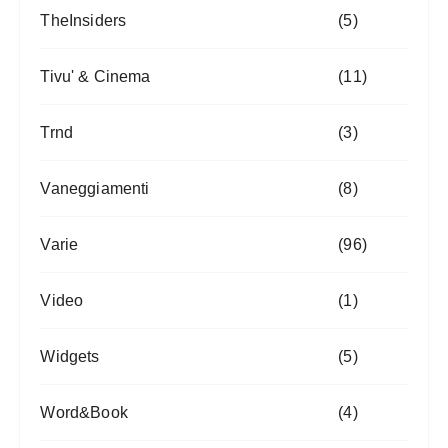
TheInsiders
(5)
Tivu' & Cinema
(11)
Trnd
(3)
Vaneggiamenti
(8)
Varie
(96)
Video
(1)
Widgets
(5)
Word&Book
(4)