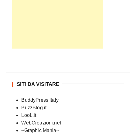
SITI DA VISITARE
BuddyPress Italy
BuzzBlog.it
LooL.it
WebCreazioni.net
~Graphic Mania~