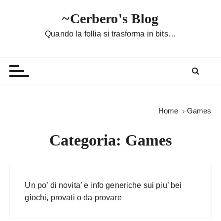
S
~Cerbero's Blog
a
l
Quando la follia si trasforma in bits…
t
a
a
l
c
o
Home
Games
n
t
Categoria:
Games
e
n
u
t
Un po’ di novita’ e info generiche sui piu’ bei
o
giochi, provati o da provare