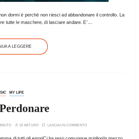
 non dormi è perché non riesci ad abbandonare il controllo. La
gliere tutte le maschere, di lasciare andare. E’…
NUA A LEGGERE
SIC
MY LIFE
 Perdonare
MINUTO
DI
ARTURO
LASCIA UN COMMENTO
omma di tutti gli erroriCi ha reso comunque miglioriIn mezzo