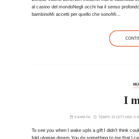
al casino del mondoNegli occhi hai il senso profond
bambinoMi accetti per quello che sonoMi…
CONTI
MU
I m
6 ANNI FA
TEMPO DI LETTURA:
0 
To see you when I wake upIs a gift I didn’t think cou
fold utopian dream You do something to me that I c