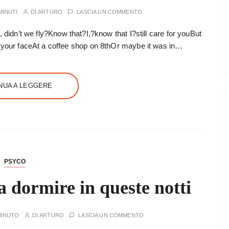
MINUTI
DI
ARTURO
LASCIA UN COMMENTO
we, didn’t we fly?Know that?I,?know that I?still care for youBut
 your faceAt a coffee shop on 8thOr maybe it was in…
NUA A LEGGERE
PSYCO
a dormire in queste notti
MINUTO
DI
ARTURO
LASCIA UN COMMENTO