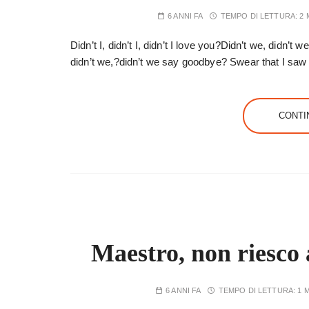
6 ANNI FA
TEMPO DI LETTURA:
2 
Didn’t I, didn’t I, didn’t I love you?Didn’t we, didn’t 
didn’t we,?didn’t we say goodbye? Swear that I saw
CONTI
Maestro, non riesco 
6 ANNI FA
TEMPO DI LETTURA:
1 