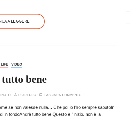
NUA A LEGGERE
 LIFE
VIDEO
tutto bene
MINUTO
DI
ARTURO
LASCIA UN COMMENTO
ome se non valesse nulla… Che poi io l’ho sempre saputoIn
redi in fondoAndrà tutto bene Questo è l’inizio, non è la