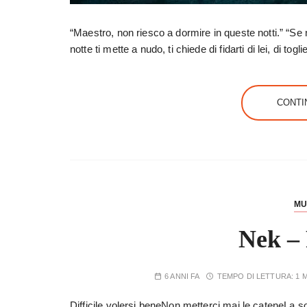
“Maestro, non riesco a dormire in queste notti.” “Se
notte ti mette a nudo, ti chiede di fidarti di lei, di to
CONTI
MU
Nek –
6 ANNI FA
TEMPO DI LETTURA:
1 
Difficile volersi beneNon metterci mai le cateneLa s