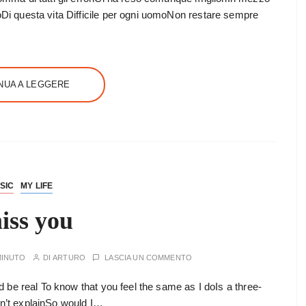
oDi questa vita Difficile per ogni uomoNon restare sempre
NUA A LEGGERE
SIC
MY LIFE
iss you
MINUTO
DI
ARTURO
LASCIA UN COMMENTO
ld be real To know that you feel the same as I doIs a three-
an’t explainSo would I…