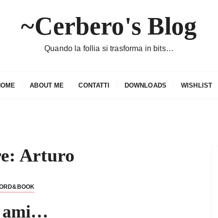
~Cerbero's Blog
Quando la follia si trasforma in bits…
HOME
ABOUT ME
CONTATTI
DOWNLOADS
WISHLIST
re:
Arturo
ORD&BOOK
 ami…