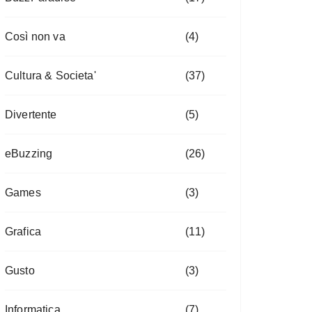
Così non va
(4)
Cultura & Societa'
(37)
Divertente
(5)
eBuzzing
(26)
Games
(3)
Grafica
(11)
Gusto
(3)
Informatica
(7)