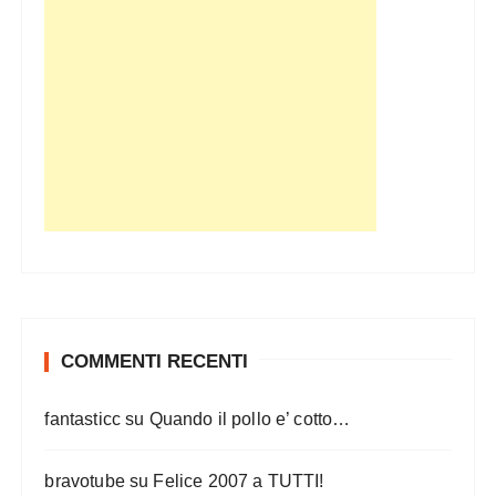
i
o
n
e
d
e
g
l
i
a
r
COMMENTI RECENTI
t
fantasticc
su
Quando il pollo e’ cotto…
i
c
bravotube
su
Felice 2007 a TUTTI!