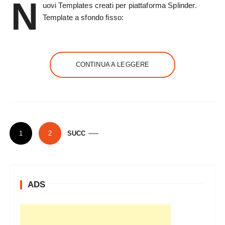
N
uovi Templates creati per piattaforma Splinder.
Template a sfondo fisso:
CONTINUA A LEGGERE
P
1
2
SUCC
a
g
i
ADS
n
a
z