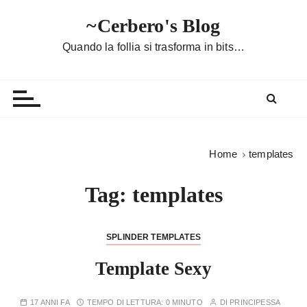
S
~Cerbero's Blog
a
l
Quando la follia si trasforma in bits…
t
a
a
l
c
o
Home
templates
n
t
Tag:
templates
e
n
u
SPLINDER TEMPLATES
t
Template Sexy
o
17 ANNI FA
TEMPO DI LETTURA:
0 MINUTO
DI
PRINCIPESSA