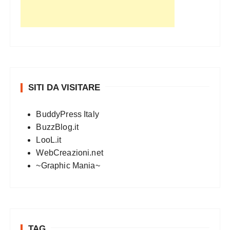
SITI DA VISITARE
BuddyPress Italy
BuzzBlog.it
LooL.it
WebCreazioni.net
~Graphic Mania~
TAG