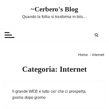
S
~Cerbero's Blog
a
l
Quando la follia si trasforma in bits…
t
a
a
l
c
o
Home
Internet
n
t
Categoria:
Internet
e
n
u
t
Il grande WEB e tutto cio’ che ci prospetta,
o
giorno dopo giorno