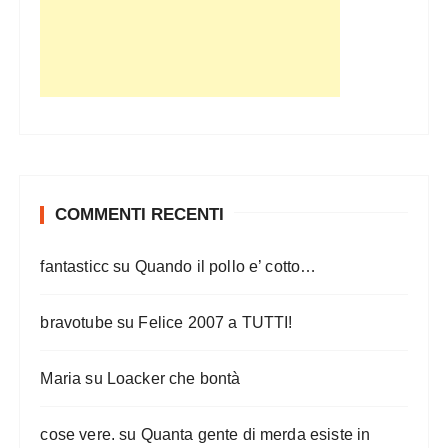
e
d
e
g
l
i
a
r
COMMENTI RECENTI
t
fantasticc
su
Quando il pollo e’ cotto…
i
c
bravotube
su
Felice 2007 a TUTTI!
o
l
Maria
su
Loacker che bontà
i
cose vere.
su
Quanta gente di merda esiste in