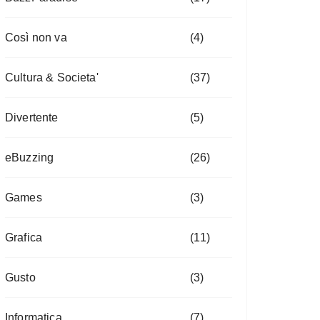
Così non va
(4)
Cultura & Societa'
(37)
Divertente
(5)
eBuzzing
(26)
Games
(3)
Grafica
(11)
Gusto
(3)
Informatica
(7)