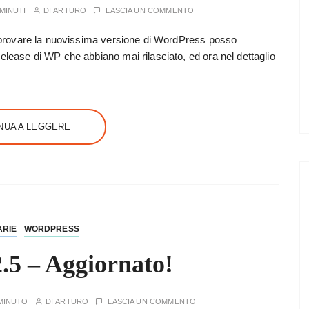
 MINUTI
DI
ARTURO
LASCIA UN COMMENTO
 a provare la nuovissima versione di WordPress posso
release di WP che abbiano mai rilasciato, ed ora nel dettaglio
NUA A LEGGERE
ARIE
WORDPRESS
.5 – Aggiornato!
MINUTO
DI
ARTURO
LASCIA UN COMMENTO