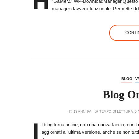
H
“GaMerZ” WP-DownloadManager.Questo pl
manager davvero funzionale. Permette di far
CONTI
BLOG
V
Blog On
19 ANNI FA
TEMPO DI LETTURA:
0 
I
l blog torna online, con una nuova faccia, con la
aggiornati all’ultima versione, anche se non tutti 