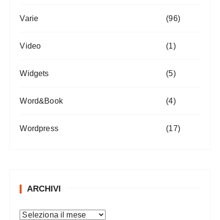
Varie
(96)
Video
(1)
Widgets
(5)
Word&Book
(4)
Wordpress
(17)
ARCHIVI
A