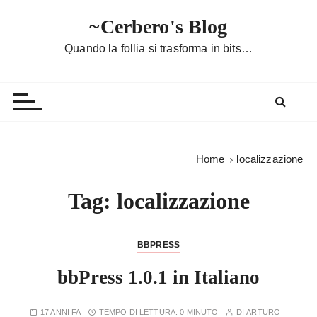
S
~Cerbero's Blog
a
l
Quando la follia si trasforma in bits…
t
a
a
l
c
o
Home
localizzazione
n
t
Tag:
localizzazione
e
n
u
BBPRESS
t
bbPress 1.0.1 in Italiano
o
17 ANNI FA
TEMPO DI LETTURA:
0 MINUTO
DI
ARTURO