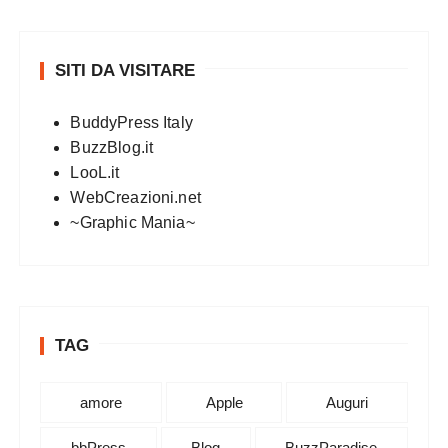
SITI DA VISITARE
BuddyPress Italy
BuzzBlog.it
LooL.it
WebCreazioni.net
~Graphic Mania~
TAG
amore
Apple
Auguri
bbPress
Blog
BuzzParadise