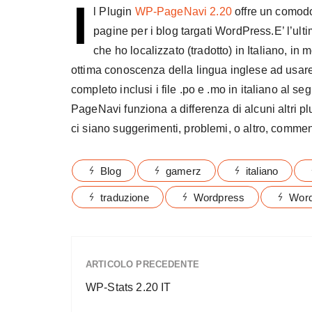
I
l Plugin
WP-PageNavi 2.20
offre un comodo
pagine per i blog targati WordPress.E’ l’ult
che ho localizzato (tradotto) in Italiano, in 
ottima conoscenza della lingua inglese ad usare
completo inclusi i file .po e .mo in italiano al se
PageNavi funziona a differenza di alcuni altri pl
ci siano suggerimenti, problemi, o altro, comme
Blog
gamerz
italiano
traduzione
Wordpress
Word
ARTICOLO PRECEDENTE
WP-Stats 2.20 IT