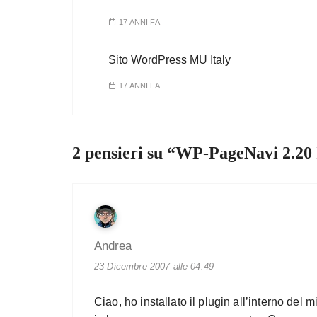
17 ANNI FA
Sito WordPress MU Italy
17 ANNI FA
2 pensieri su “
WP-PageNavi 2.20
Andrea
23 Dicembre 2007 alle 04:49
Ciao, ho installato il plugin all’interno del