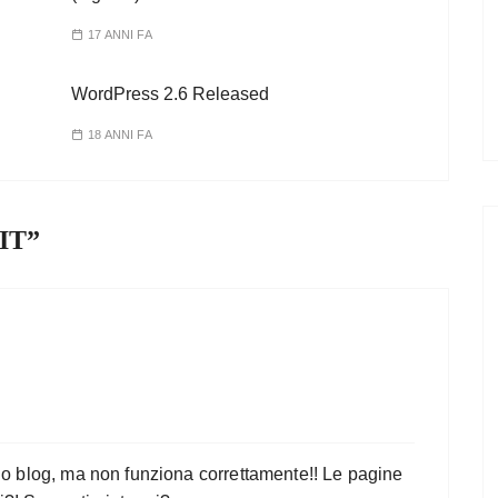
17 ANNI FA
WordPress 2.6 Released
18 ANNI FA
 IT
”
 mio blog, ma non funziona correttamente!! Le pagine