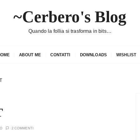
~Cerbero's Blog
Quando la follia si trasforma in bits…
HOME
ABOUT ME
CONTATTI
DOWNLOADS
WISHLIST
T
T
RO
2 COMMENTI