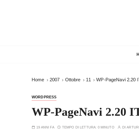
S
a
l
t
a
a
l
c
o
n
Home
2007
Ottobre
11
WP-PageNavi 2.20 I
t
e
n
WORDPRESS
u
WP-PageNavi 2.20 I
t
o
19 ANNI FA
TEMPO DI LETTURA:
0 MINUTO
DI
ARTU