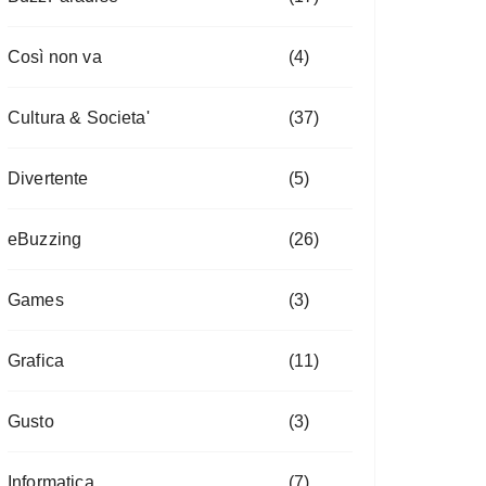
Così non va
(4)
Cultura & Societa'
(37)
Divertente
(5)
eBuzzing
(26)
Games
(3)
Grafica
(11)
Gusto
(3)
Informatica
(7)