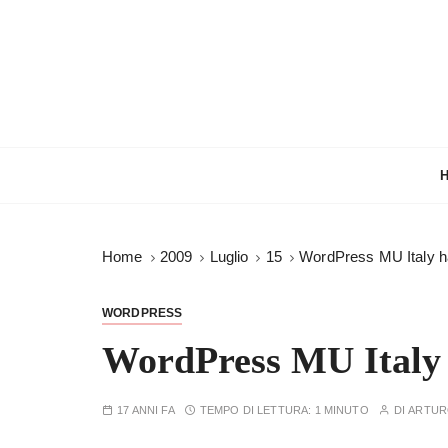
S
a
l
t
a
a
l
c
o
n
Home
2009
Luglio
15
WordPress MU Italy h
t
e
n
WORDPRESS
u
WordPress MU Italy
t
o
17 ANNI FA
TEMPO DI LETTURA:
1 MINUTO
DI
ARTU