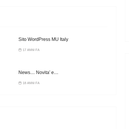
Sito WordPress MU Italy
17 ANNI FA
News… Novita’ e…
18 ANNI FA