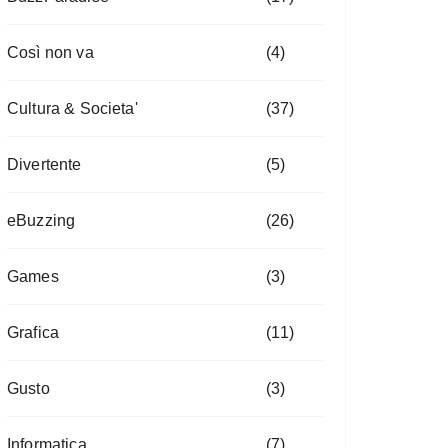
Così non va
(4)
Cultura & Societa'
(37)
Divertente
(5)
eBuzzing
(26)
Games
(3)
Grafica
(11)
Gusto
(3)
Informatica
(7)