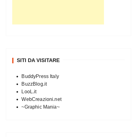
SITI DA VISITARE
BuddyPress Italy
BuzzBlog.it
LooL.it
WebCreazioni.net
~Graphic Mania~