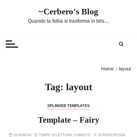
S
~Cerbero's Blog
a
l
Quando la follia si trasforma in bits…
t
a
a
l
c
o
Home
layout
n
t
Tag:
layout
e
n
u
SPLINDER TEMPLATES
t
Template – Fairy
o
18 ANNI FA
TEMPO DI LETTURA:
0 MINUTO
DI
PRINCIPESSA