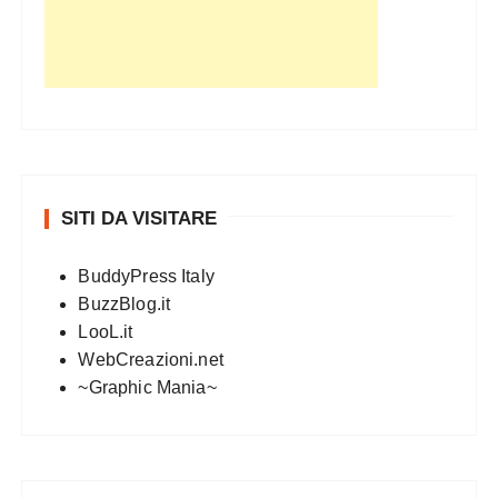
SITI DA VISITARE
BuddyPress Italy
BuzzBlog.it
LooL.it
WebCreazioni.net
~Graphic Mania~