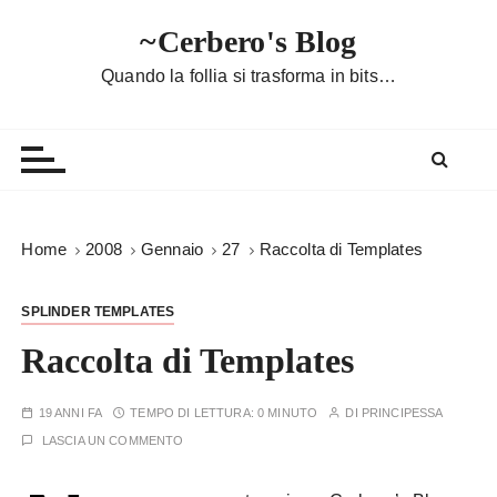
S
~Cerbero's Blog
a
l
Quando la follia si trasforma in bits…
t
a
a
l
c
o
Home
2008
Gennaio
27
Raccolta di Templates
n
t
SPLINDER TEMPLATES
e
n
Raccolta di Templates
u
t
19 ANNI FA
TEMPO DI LETTURA:
0 MINUTO
DI
PRINCIPESSA
o
LASCIA UN COMMENTO