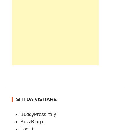
SITI DA VISITARE
BuddyPress Italy
BuzzBlog.it
LooL.it