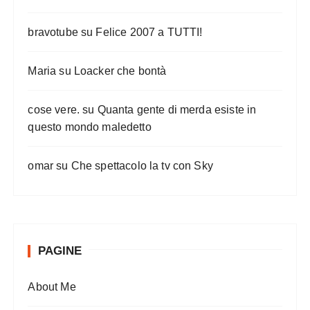
i
c
bravotube
su
Felice 2007 a TUTTI!
o
l
Maria
su
Loacker che bontà
i
cose vere.
su
Quanta gente di merda esiste in
questo mondo maledetto
omar
su
Che spettacolo la tv con Sky
PAGINE
About Me