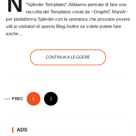
N
“Splinder Templates“.Abbiamo pensato di fare una
raccolta dei Templates creati da ~GraphiC ManiA~
per piattaforma Splinder con la speranza che possano essere
utili ai visitatori di questo Blog.Inoltre se volete potete fare
anche…
CONTINUA A LEGGERE
P
PREC
1
2
a
g
i
ADS
n