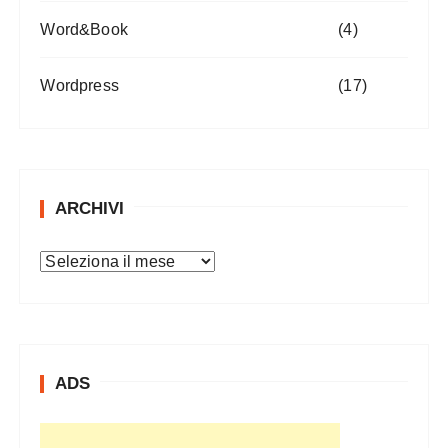
Word&Book
(4)
Wordpress
(17)
ARCHIVI
A
r
c
h
i
ADS
v
i