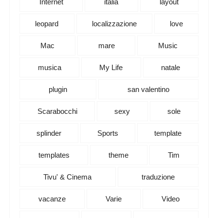
Internet
italia
layout
leopard
localizzazione
love
Mac
mare
Music
musica
My Life
natale
plugin
san valentino
Scarabocchi
sexy
sole
splinder
Sports
template
templates
theme
Tim
Tivu' & Cinema
traduzione
vacanze
Varie
Video