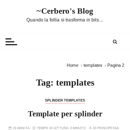
S
~Cerbero's Blog
a
l
Quando la follia si trasforma in bits…
t
a
a
l
c
o
Home
templates
Pagina 2
n
t
Tag:
templates
e
n
u
SPLINDER TEMPLATES
t
Template per splinder
o
19 ANNI FA
TEMPO DI LETTURA:
0 MINUTO
DI
PRINCIPESSA