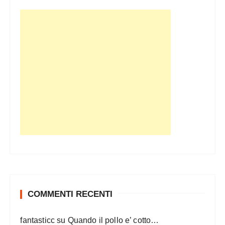
a
z
i
o
n
e
d
e
g
l
i
a
r
COMMENTI RECENTI
t
fantasticc
su
Quando il pollo e’ cotto…