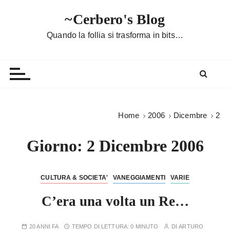
S
~Cerbero's Blog
a
l
Quando la follia si trasforma in bits…
t
a
a
l
c
o
Home
2006
Dicembre
2
n
t
Giorno:
2 Dicembre 2006
e
n
u
CULTURA & SOCIETA'
VANEGGIAMENTI
VARIE
t
C’era una volta un Re…
o
20 ANNI FA
TEMPO DI LETTURA:
0 MINUTO
DI
ARTURO