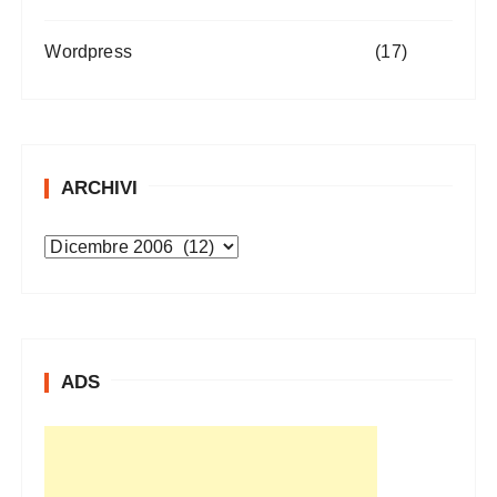
Wordpress
(17)
ARCHIVI
A
r
c
h
i
ADS
v
i