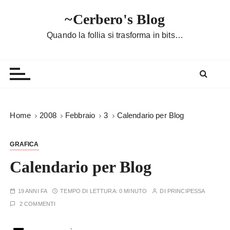
S
~Cerbero's Blog
a
l
Quando la follia si trasforma in bits…
t
a
a
l
c
o
Home
2008
Febbraio
3
Calendario per Blog
n
t
GRAFICA
e
n
Calendario per Blog
u
t
19 ANNI FA
TEMPO DI LETTURA:
0 MINUTO
DI
PRINCIPESSA
o
2 COMMENTI