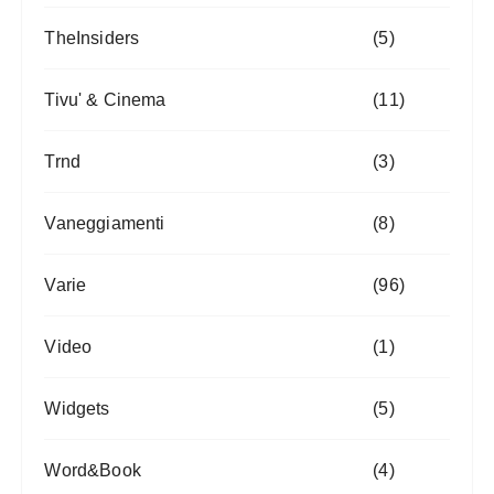
TheInsiders
(5)
Tivu' & Cinema
(11)
Trnd
(3)
Vaneggiamenti
(8)
Varie
(96)
Video
(1)
Widgets
(5)
Word&Book
(4)