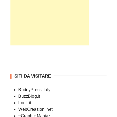
SITI DA VISITARE
BuddyPress Italy
BuzzBlog.it
LooL.it
WebCreazioni.net
~Graphic Mania~