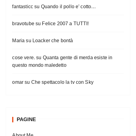
fantasticc
su
Quando il pollo e’ cotto…
bravotube
su
Felice 2007 a TUTTI!
Maria
su
Loacker che bontà
cose vere.
su
Quanta gente di merda esiste in
questo mondo maledetto
omar
su
Che spettacolo la tv con Sky
PAGINE
About Me