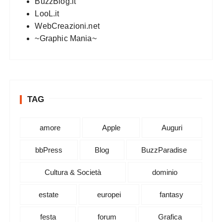
BuzzBlog.it
LooL.it
WebCreazioni.net
~Graphic Mania~
TAG
amore
Apple
Auguri
bbPress
Blog
BuzzParadise
Cultura & Società
dominio
estate
europei
fantasy
festa
forum
Grafica