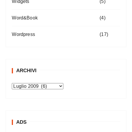
Widgets
(5)
Word&Book
(4)
Wordpress
(17)
ARCHIVI
A
r
c
h
i
ADS
v
i