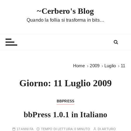
S
~Cerbero's Blog
a
l
Quando la follia si trasforma in bits…
t
a
a
l
c
o
Home
2009
Luglio
11
n
t
Giorno:
11 Luglio 2009
e
n
u
BBPRESS
t
bbPress 1.0.1 in Italiano
o
17 ANNI FA
TEMPO DI LETTURA:
0 MINUTO
DI
ARTURO