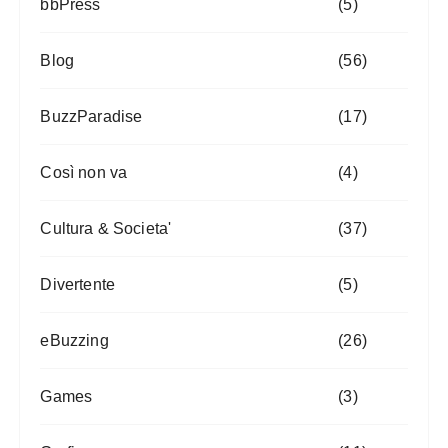
bbPress
(5)
Blog
(56)
BuzzParadise
(17)
Così non va
(4)
Cultura & Societa'
(37)
Divertente
(5)
eBuzzing
(26)
Games
(3)