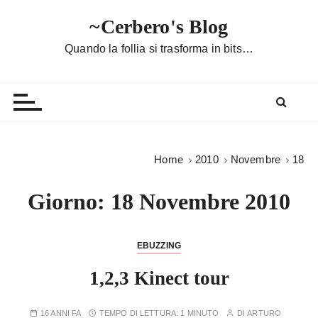
S
~Cerbero's Blog
a
l
Quando la follia si trasforma in bits…
t
a
a
l
c
o
Home
2010
Novembre
18
n
t
Giorno:
18 Novembre 2010
e
n
u
EBUZZING
t
1,2,3 Kinect tour
o
16 ANNI FA
TEMPO DI LETTURA:
1 MINUTO
DI
ARTURO