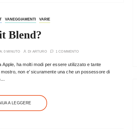
T
VANEGGIAMENTI
VARIE
it Blend?
A:
0 MINUTO
DI
ARTURO
1 COMMENTO
asa Apple, ha molti modi per essere utilizzato e tante
vi mostro, non e’ sicuramente una che un possessore di
do…
NUA A LEGGERE