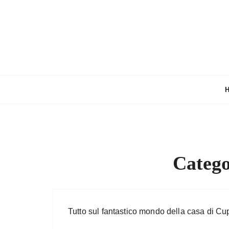
S
a
l
t
a
a
l
c
o
n
t
e
Catego
n
u
t
o
Tutto sul fantastico mondo della casa di Cup