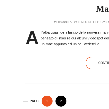
Ma
19 ANNI FA
TEMPO DI LETTURA:
0 
A
ll’alba quasi del rilascio della nuovissim
pensato di inserire qui alcuni videospot d
un mac appunto ed un pc. Vedeteli e…
CONTI
P
PREC
1
2