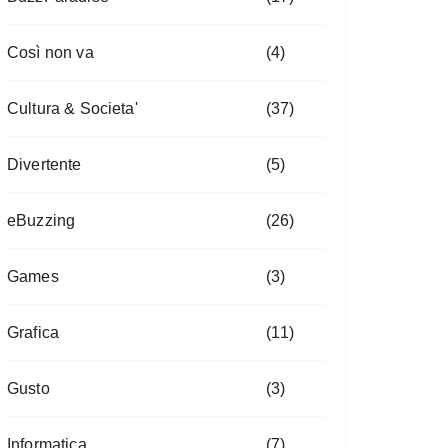
Così non va
(4)
Cultura & Societa'
(37)
Divertente
(5)
eBuzzing
(26)
Games
(3)
Grafica
(11)
Gusto
(3)
Informatica
(7)