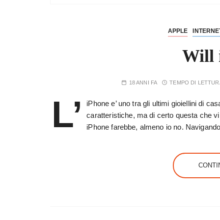
APPLE
INTERNE
Will 
18 ANNI FA
TEMPO DI LETTUR
L’
iPhone e’ uno tra gli ultimi gioiellini di c
caratteristiche, ma di certo questa che 
iPhone farebbe, almeno io no. Navigan
CONTI