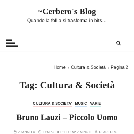
S
~Cerbero's Blog
a
l
Quando la follia si trasforma in bits…
t
a
a
l
c
o
Home
Cultura & Società
Pagina 2
n
t
Tag:
Cultura & Società
e
n
u
CULTURA & SOCIETA'
MUSIC
VARIE
t
Bruno Lauzi – Piccolo Uomo
o
20 ANNI FA
TEMPO DI LETTURA:
2 MINUTI
DI
ARTURO