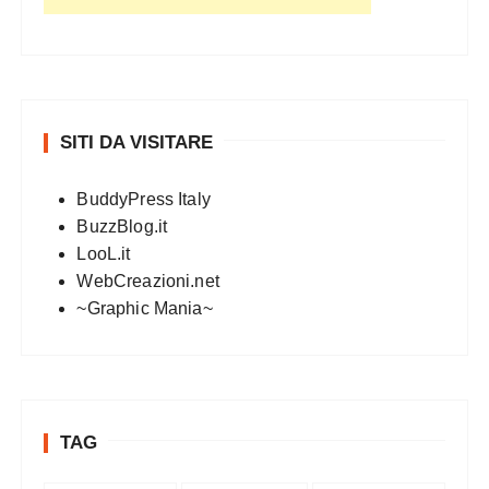
SITI DA VISITARE
BuddyPress Italy
BuzzBlog.it
LooL.it
WebCreazioni.net
~Graphic Mania~
TAG