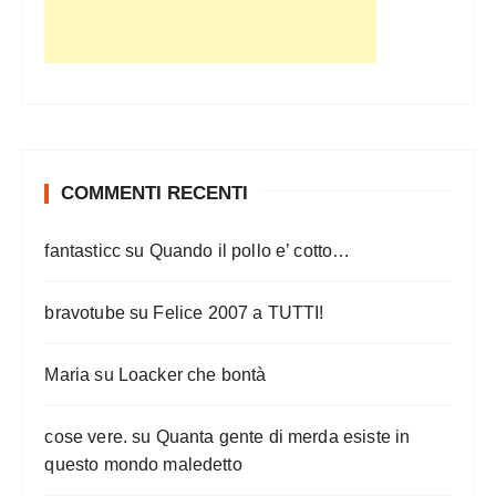
e
g
l
i
a
r
COMMENTI RECENTI
t
fantasticc
su
Quando il pollo e’ cotto…
i
c
bravotube
su
Felice 2007 a TUTTI!
o
l
Maria
su
Loacker che bontà
i
cose vere.
su
Quanta gente di merda esiste in
questo mondo maledetto