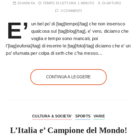
20 ANNI FA
TEMPO DI LETTURA:
1 MINUTO
DI
ARTURO
3 COMMENTI
E’
un bel po’ di [tag]tempo[/tag] che non inserisco
qualcosa sul [tag]blog[/tag], e’ vero, diciamo che
voglia e tempo sono mancati, poi
l'[tag]euforia[/tag] di inserire le [tag]foto[/tag] diciamo che e’ un
po’ sfumata per colpa di seth che c’ha messo…
CONTINUA A LEGGERE
CULTURA & SOCIETA'
SPORTS
VARIE
L’Italia e’ Campione del Mondo!