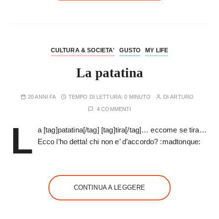
CULTURA & SOCIETA'
GUSTO
MY LIFE
La patatina
20 ANNI FA
TEMPO DI LETTURA:
0 MINUTO
DI
ARTURO
4 COMMENTI
L
a [tag]patatina[/tag] [tag]tira[/tag]… eccome se tira…
Ecco l’ho detta! chi non e’ d’accordo? :madtonque:
CONTINUA A LEGGERE