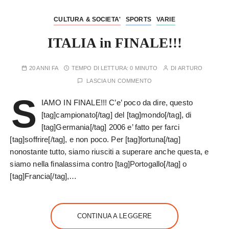
CULTURA & SOCIETA'
SPORTS
VARIE
ITALIA in FINALE!!!
20 ANNI FA
TEMPO DI LETTURA:
0 MINUTO
DI
ARTURO
LASCIA UN COMMENTO
S
IAMO IN FINALE!!! C’e’ poco da dire, questo
[tag]campionato[/tag] del [tag]mondo[/tag], di
[tag]Germania[/tag] 2006 e’ fatto per farci
[tag]soffrire[/tag], e non poco. Per [tag]fortuna[/tag]
nonostante tutto, siamo riusciti a superare anche questa, e
siamo nella finalassima contro [tag]Portogallo[/tag] o
[tag]Francia[/tag],…
CONTINUA A LEGGERE