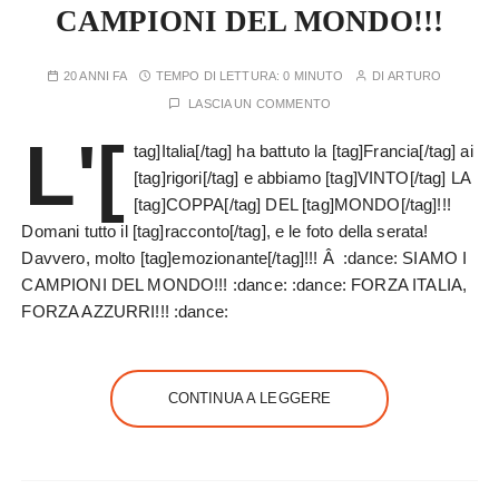
CAMPIONI DEL MONDO!!!
20 ANNI FA
TEMPO DI LETTURA:
0 MINUTO
DI
ARTURO
LASCIA UN COMMENTO
L'[
tag]Italia[/tag] ha battuto la [tag]Francia[/tag] ai
[tag]rigori[/tag] e abbiamo [tag]VINTO[/tag] LA
[tag]COPPA[/tag] DEL [tag]MONDO[/tag]!!!
Domani tutto il [tag]racconto[/tag], e le foto della serata!
Davvero, molto [tag]emozionante[/tag]!!! Â :dance: SIAMO I
CAMPIONI DEL MONDO!!! :dance: :dance: FORZA ITALIA,
FORZA AZZURRI!!! :dance:
CONTINUA A LEGGERE