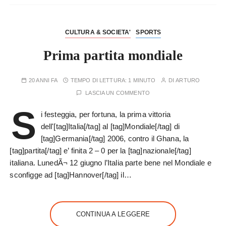
CULTURA & SOCIETA'
SPORTS
Prima partita mondiale
20 ANNI FA
TEMPO DI LETTURA:
1 MINUTO
DI
ARTURO
LASCIA UN COMMENTO
S
i festeggia, per fortuna, la prima vittoria
dell'[tag]Italia[/tag] al [tag]Mondiale[/tag] di
[tag]Germania[/tag] 2006, contro il Ghana, la
[tag]partita[/tag] e’ finita 2 – 0 per la [tag]nazionale[/tag]
italiana. LunedÃ¬ 12 giugno l’Italia parte bene nel Mondiale e
sconfigge ad [tag]Hannover[/tag] il…
CONTINUA A LEGGERE