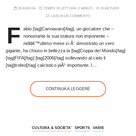
20 ANNI FA
TEMPO DI LETTURA:
2 MINUTI
DI
ARTURO
LASCIA UN COMMENTO
F
abio [tag]Cannavaro[/tag], un giocatore che –
nonostante la sua statura non imponente –
nellâ€™ultimo mese si Ã¨ dimostrato un vero
gigante, ha chiuso in bellezza la [tag]Coppa del Mondo[/tag]
[tag]FIFA[/tag] [tag]2006[/tag] sollevando al cielo il
[tag]trofeo[/tag] calcistico piÃ¹ importante. I…
CONTINUA A LEGGERE
CULTURA & SOCIETA'
SPORTS
VARIE