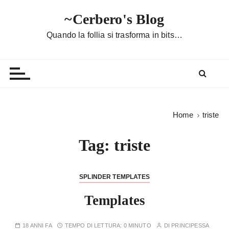
S
~Cerbero's Blog
a
l
Quando la follia si trasforma in bits…
t
a
a
l
c
o
Home
triste
n
t
Tag:
triste
e
n
u
SPLINDER TEMPLATES
t
Templates
o
18 ANNI FA
TEMPO DI LETTURA:
0 MINUTO
DI
PRINCIPESSA