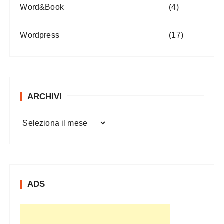
Word&Book
(4)
Wordpress
(17)
ARCHIVI
A
r
c
h
i
ADS
v
i