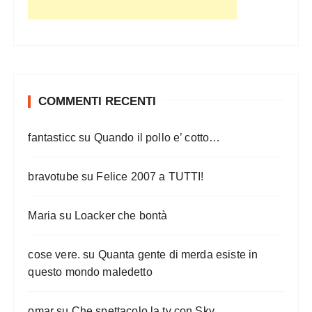
COMMENTI RECENTI
fantasticc
su
Quando il pollo e’ cotto…
bravotube
su
Felice 2007 a TUTTI!
Maria
su
Loacker che bontà
cose vere.
su
Quanta gente di merda esiste in
questo mondo maledetto
omar
su
Che spettacolo la tv con Sky