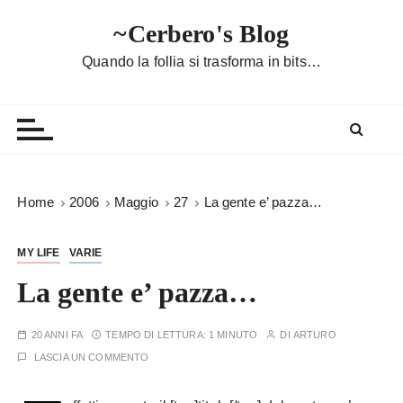
S
~Cerbero's Blog
a
l
Quando la follia si trasforma in bits…
t
a
a
l
c
o
Home
2006
Maggio
27
La gente e’ pazza…
n
t
MY LIFE
VARIE
e
n
La gente e’ pazza…
u
t
20 ANNI FA
TEMPO DI LETTURA:
1 MINUTO
DI
ARTURO
o
LASCIA UN COMMENTO