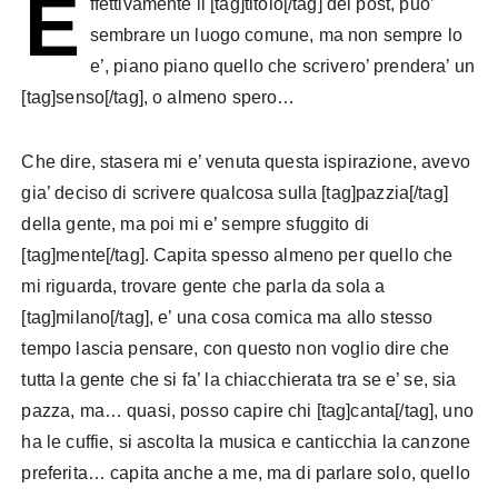
E
ffettivamente il [tag]titolo[/tag] del post, puo’
sembrare un luogo comune, ma non sempre lo
e’, piano piano quello che scrivero’ prendera’ un
[tag]senso[/tag], o almeno spero…
Che dire, stasera mi e’ venuta questa ispirazione, avevo
gia’ deciso di scrivere qualcosa sulla [tag]pazzia[/tag]
della gente, ma poi mi e’ sempre sfuggito di
[tag]mente[/tag]. Capita spesso almeno per quello che
mi riguarda, trovare gente che parla da sola a
[tag]milano[/tag], e’ una cosa comica ma allo stesso
tempo lascia pensare, con questo non voglio dire che
tutta la gente che si fa’ la chiacchierata tra se e’ se, sia
pazza, ma… quasi, posso capire chi [tag]canta[/tag], uno
ha le cuffie, si ascolta la musica e canticchia la canzone
preferita… capita anche a me, ma di parlare solo, quello