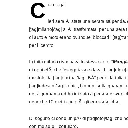
C
iao raga,
ieri sera Ã¨ stata una serata stupenda, 
[tag]milano[/tag] si Ã¨ trasformata; per una sera tutt
di auto e moto erano ovunque, bloccati i [tag]tram
per il centro.
In tutta milano risuonava lo stesso coro
“Mangia
di ogni etÃ che festeggiava e dava il [tag]ritmo[/
mestolo da [tag]cucina[/tag]. BÃ¨ per dirla tutta
[tag]tedesco[/tag] in bici, biondo, sulla quaran
della germania ed ha iniziato a pedalare sventola
neanche 10 metri che giÃ gli era stata tolta.
Di seguito ci sono un pÃ² di [tag]foto[/tag] che h
con me solo il cellulare.