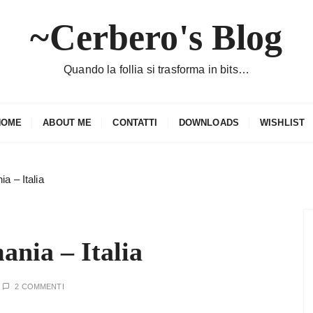
~Cerbero's Blog
Quando la follia si trasforma in bits…
HOME
ABOUT ME
CONTATTI
DOWNLOADS
WISHLIST
a – Italia
nia – Italia
2 COMMENTI