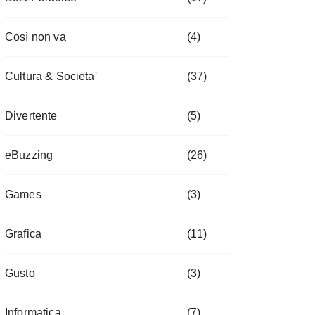
Così non va
(4)
Cultura & Societa'
(37)
Divertente
(5)
eBuzzing
(26)
Games
(3)
Grafica
(11)
Gusto
(3)
Informatica
(7)