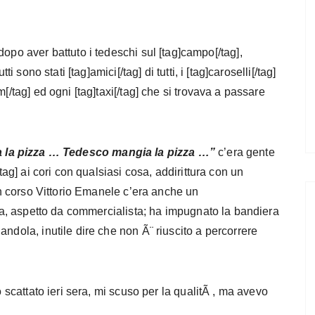
dopo aver battuto i tedeschi sul [tag]campo[/tag],
i sono stati [tag]amici[/tag] di tutti, i [tag]caroselli[/tag]
[/tag] ed ogni [tag]taxi[/tag] che si trovava a passare
 la pizza … Tedesco mangia la pizza …”
c’era gente
tag] ai cori con qualsiasi cosa, addirittura con un
 in corso Vittorio Emanele c’era anche un
tina, aspetto da commercialista; ha impugnato la bandiera
ndola, inutile dire che non Ã¨ riuscito a percorrere
o scattato ieri sera, mi scuso per la qualitÃ , ma avevo