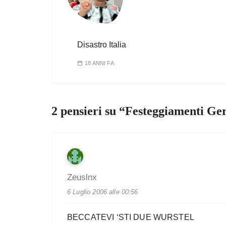
Disastro Italia
18 ANNI FA
2 pensieri su “
Festeggiamenti Ger
Zeuslnx
6 Luglio 2006 alle 00:56
BECCATEVI ‘STI DUE WURSTEL