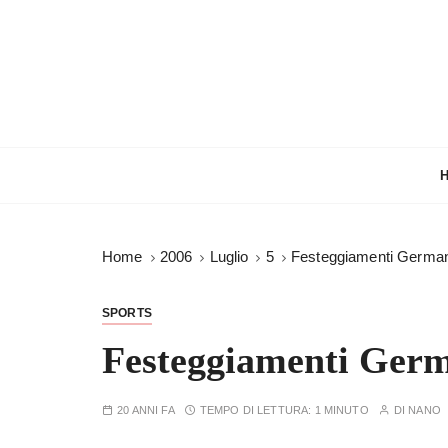
S
a
l
t
a
a
l
c
o
n
Home
2006
Luglio
5
Festeggiamenti Germani
t
e
n
SPORTS
u
Festeggiamenti Germa
t
o
20 ANNI FA
TEMPO DI LETTURA:
1 MINUTO
DI
NANO