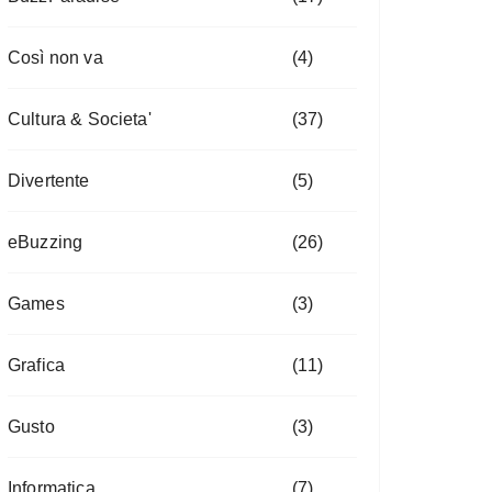
Così non va
(4)
Cultura & Societa'
(37)
Divertente
(5)
eBuzzing
(26)
Games
(3)
Grafica
(11)
Gusto
(3)
Informatica
(7)