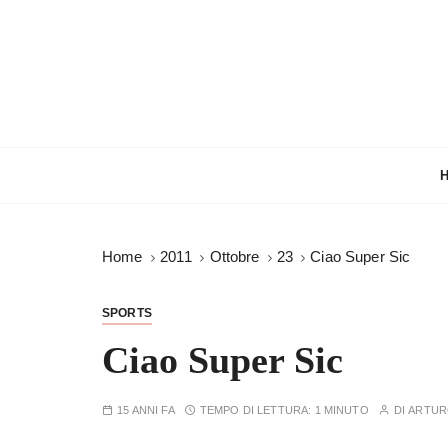
S
a
l
t
a
a
l
c
o
n
Home
2011
Ottobre
23
Ciao Super Sic
t
e
n
SPORTS
u
Ciao Super Sic
t
o
15 ANNI FA
TEMPO DI LETTURA:
1 MINUTO
DI
ARTU