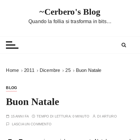
S
~Cerbero's Blog
a
l
Quando la follia si trasforma in bits…
t
a
a
l
c
o
Home
2011
Dicembre
25
Buon Natale
n
t
BLOG
e
n
Buon Natale
u
t
15 ANNI FA
TEMPO DI LETTURA:
0 MINUTO
DI
ARTURO
o
LASCIA UN COMMENTO