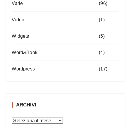
Varie
(96)
Video
(1)
Widgets
(5)
Word&Book
(4)
Wordpress
(17)
ARCHIVI
A
r