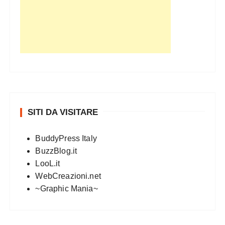
SITI DA VISITARE
BuddyPress Italy
BuzzBlog.it
LooL.it
WebCreazioni.net
~Graphic Mania~