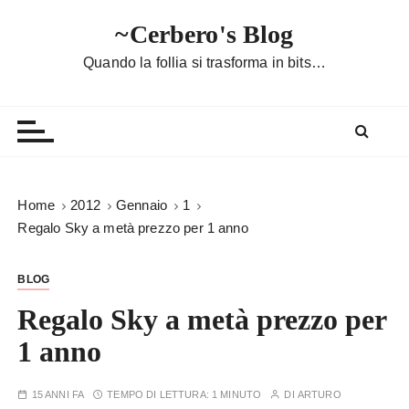
S
~Cerbero's Blog
a
l
Quando la follia si trasforma in bits…
t
a
a
l
c
o
Home
2012
Gennaio
1
n
Regalo Sky a metà prezzo per 1 anno
t
e
BLOG
n
u
Regalo Sky a metà prezzo per
t
1 anno
o
15 ANNI FA
TEMPO DI LETTURA:
1 MINUTO
DI
ARTURO