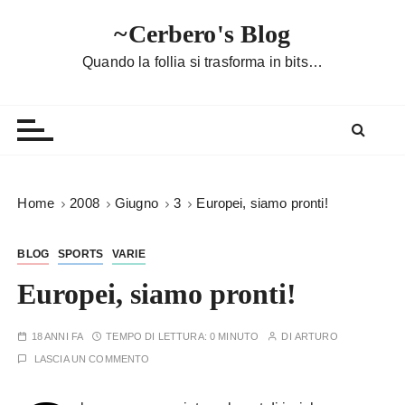
S
~Cerbero's Blog
a
l
Quando la follia si trasforma in bits…
t
a
a
l
c
o
Home
2008
Giugno
3
Europei, siamo pronti!
n
t
BLOG
SPORTS
VARIE
e
n
Europei, siamo pronti!
u
t
18 ANNI FA
TEMPO DI LETTURA:
0 MINUTO
DI
ARTURO
o
LASCIA UN COMMENTO