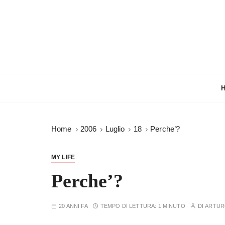
S
a
l
t
a
a
l
c
o
n
Home
2006
Luglio
18
Perche’?
t
e
n
MY LIFE
u
Perche’?
t
o
20 ANNI FA
TEMPO DI LETTURA:
1 MINUTO
DI
ARTU