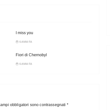
I miss you
6 ANNI FA
Fiori di Chernobyl
6 ANNI FA
campi obbligatori sono contrassegnati
*