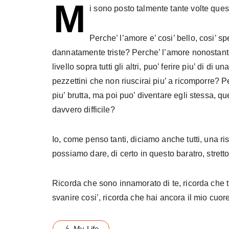
M
i sono posto talmente tante volte qu
Perche’ l’amore e’ cosi’ bello, cosi’ sp
dannatamente triste? Perche’ l’amore nonostante ti
livello sopra tutti gli altri, puo’ ferire piu’ di di u
pezzettini che non riuscirai piu’ a ricomporre? P
piu’ brutta, ma poi puo’ diventare egli stessa, qu
davvero difficile?
Io, come penso tanti, diciamo anche tutti, una r
possiamo dare, di certo in questo baratro, stretto
Ricorda che sono innamorato di te, ricorda che tu
svanire cosi’, ricorda che hai ancora il mio cuo
My Life