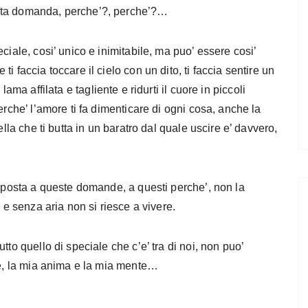
esta domanda, perche’?, perche’?…
eciale, cosi’ unico e inimitabile, ma puo’ essere cosi’
 faccia toccare il cielo con un dito, ti faccia sentire un
na lama affilata e tagliente e ridurti il cuore in piccoli
erche’ l’amore ti fa dimenticare di ogni cosa, anche la
ella che ti butta in un baratro dal quale uscire e’ davvero,
isposta a queste domande, a questi perche’, non la
 e senza aria non si riesce a vivere.
tto quello di speciale che c’e’ tra di noi, non puo’
re, la mia anima e la mia mente…