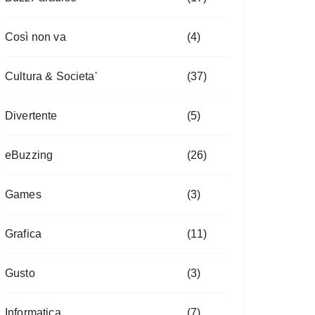
Così non va
(4)
Cultura & Societa'
(37)
Divertente
(5)
eBuzzing
(26)
Games
(3)
Grafica
(11)
Gusto
(3)
Informatica
(7)