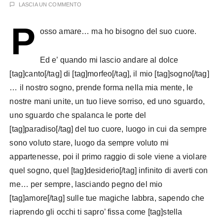
LASCIA UN COMMENTO
P
osso amare… ma ho bisogno del suo cuore.
Ed e’ quando mi lascio andare al dolce
[tag]canto[/tag] di [tag]morfeo[/tag], il mio [tag]sogno[/tag]
… il nostro sogno, prende forma nella mia mente, le
nostre mani unite, un tuo lieve sorriso, ed uno sguardo,
uno sguardo che spalanca le porte del
[tag]paradiso[/tag] del tuo cuore, luogo in cui da sempre
sono voluto stare, luogo da sempre voluto mi
appartenesse, poi il primo raggio di sole viene a violare
quel sogno, quel [tag]desiderio[/tag] infinito di averti con
me… per sempre, lasciando pegno del mio
[tag]amore[/tag] sulle tue magiche labbra, sapendo che
riaprendo gli occhi ti sapro’ fissa come [tag]stella