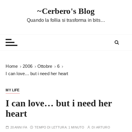
S
~Cerbero's Blog
a
l
Quando la follia si trasforma in bits…
t
a
a
l
c
o
Home
2006
Ottobre
6
n
I can love… but i need her heart
t
e
MY LIFE
n
u
I can love… but i need her
t
heart
o
20 ANNI FA
TEMPO DI LETTURA:
1 MINUTO
DI
ARTURO