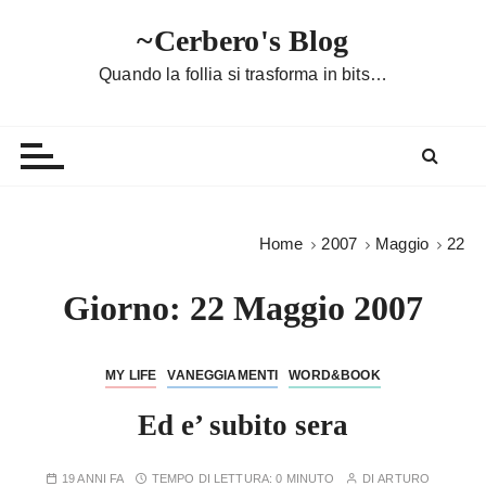
S
~Cerbero's Blog
a
l
Quando la follia si trasforma in bits…
t
a
a
l
c
o
Home
2007
Maggio
22
n
t
Giorno:
22 Maggio 2007
e
n
u
MY LIFE
VANEGGIAMENTI
WORD&BOOK
t
Ed e’ subito sera
o
19 ANNI FA
TEMPO DI LETTURA:
0 MINUTO
DI
ARTURO