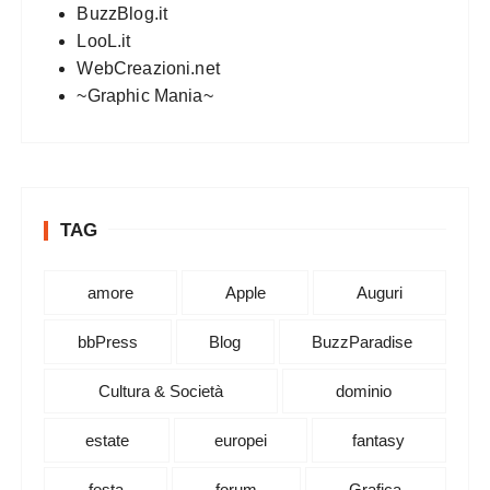
BuzzBlog.it
LooL.it
WebCreazioni.net
~Graphic Mania~
TAG
amore
Apple
Auguri
bbPress
Blog
BuzzParadise
Cultura & Società
dominio
estate
europei
fantasy
festa
forum
Grafica