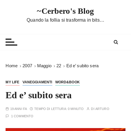
S
~Cerbero's Blog
a
l
Quando la follia si trasforma in bits…
t
a
a
l
c
o
Home
2007
Maggio
22
Ed e’ subito sera
n
t
MY LIFE
VANEGGIAMENTI
WORD&BOOK
e
n
Ed e’ subito sera
u
t
19 ANNI FA
TEMPO DI LETTURA:
0 MINUTO
DI
ARTURO
o
1 COMMENTO