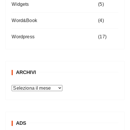
Widgets
(5)
Word&Book
(4)
Wordpress
(17)
ARCHIVI
A
r
c
h
i
ADS
v