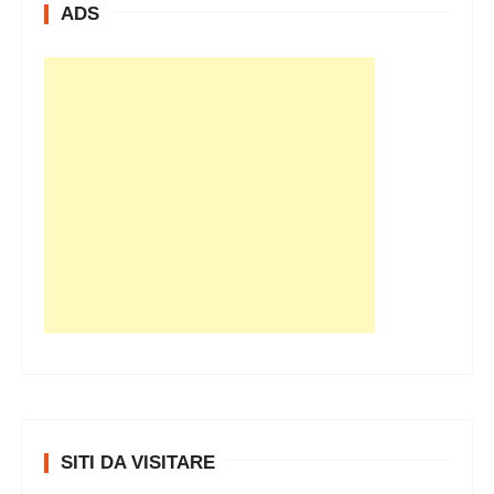
ADS
v
i
SITI DA VISITARE