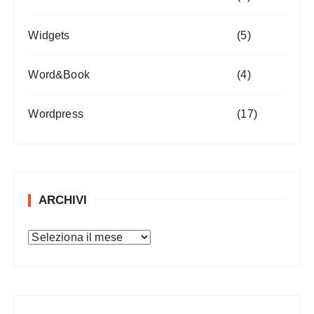
Widgets
(5)
Word&Book
(4)
Wordpress
(17)
ARCHIVI
A
r
c
h
i