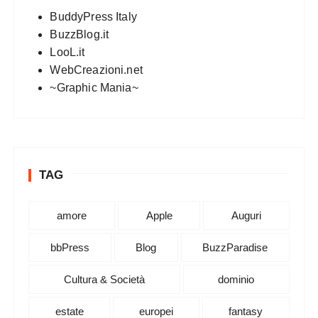
BuddyPress Italy
BuzzBlog.it
LooL.it
WebCreazioni.net
~Graphic Mania~
TAG
amore
Apple
Auguri
bbPress
Blog
BuzzParadise
Cultura & Società
dominio
estate
europei
fantasy