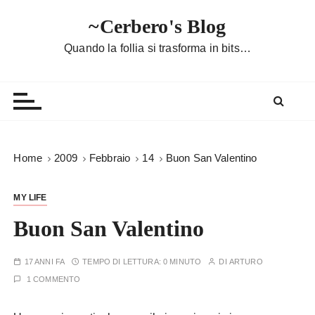
S
~Cerbero's Blog
a
l
Quando la follia si trasforma in bits…
t
a
a
l
c
o
Home
2009
Febbraio
14
Buon San Valentino
n
t
MY LIFE
e
n
Buon San Valentino
u
t
17 ANNI FA
TEMPO DI LETTURA:
0 MINUTO
DI
ARTURO
o
1 COMMENTO