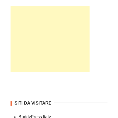
i
SITI DA VISITARE
BuddyPress Italy