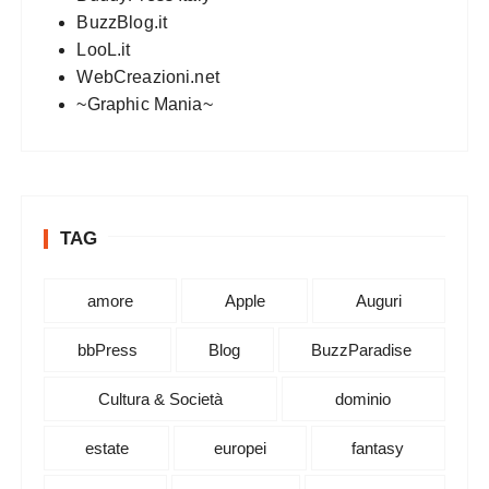
BuzzBlog.it
LooL.it
WebCreazioni.net
~Graphic Mania~
TAG
amore
Apple
Auguri
bbPress
Blog
BuzzParadise
Cultura & Società
dominio
estate
europei
fantasy