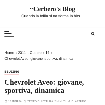
S
~Cerbero's Blog
a
l
Quando la follia si trasforma in bits…
t
a
a
l
c
o
Home
2011
Ottobre
14
n
Chevrolet Aveo: giovane, sportiva, dinamica
t
e
EBUZZING
n
u
Chevrolet Aveo: giovane,
t
sportiva, dinamica
o
15 ANNI FA
TEMPO DI LETTURA:
2 MINUTI
DI
ARTURO