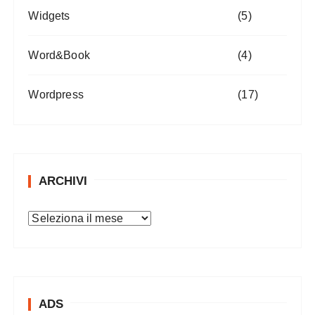
Widgets
(5)
Word&Book
(4)
Wordpress
(17)
ARCHIVI
A
r
c
h
i
ADS
v