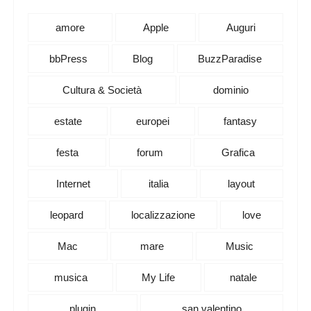
amore
Apple
Auguri
bbPress
Blog
BuzzParadise
Cultura & Società
dominio
estate
europei
fantasy
festa
forum
Grafica
Internet
italia
layout
leopard
localizzazione
love
Mac
mare
Music
musica
My Life
natale
plugin
san valentino