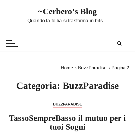
S
~Cerbero's Blog
a
l
Quando la follia si trasforma in bits…
t
a
a
l
c
o
Home
BuzzParadise
Pagina 2
n
t
Categoria:
BuzzParadise
e
n
u
BUZZPARADISE
t
TassoSempreBasso il mutuo per i
o
tuoi Sogni