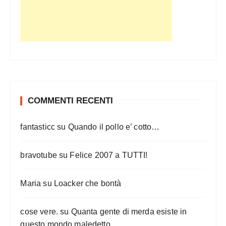
d
e
g
l
i
a
r
COMMENTI RECENTI
t
fantasticc
su
Quando il pollo e’ cotto…
i
c
bravotube
su
Felice 2007 a TUTTI!
o
l
Maria
su
Loacker che bontà
i
cose vere.
su
Quanta gente di merda esiste in
questo mondo maledetto