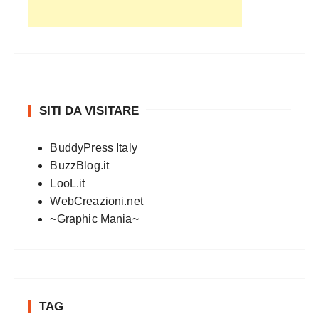
SITI DA VISITARE
BuddyPress Italy
BuzzBlog.it
LooL.it
WebCreazioni.net
~Graphic Mania~
TAG