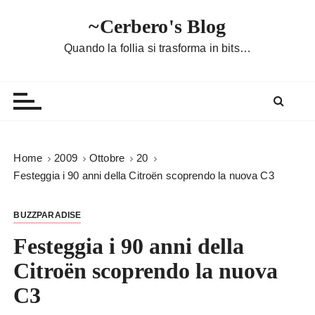
S
~Cerbero's Blog
a
l
Quando la follia si trasforma in bits…
t
a
a
l
c
o
Home
2009
Ottobre
20
n
Festeggia i 90 anni della Citroën scoprendo la nuova C3
t
e
BUZZPARADISE
n
u
Festeggia i 90 anni della
t
Citroën scoprendo la nuova
o
C3