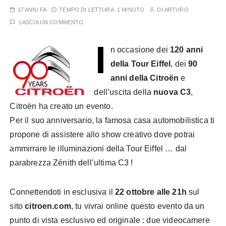
17 ANNI FA
TEMPO DI LETTURA:
1 MINUTO
DI
ARTURO
LASCIA UN COMMENTO
I
n occasione dei
120 anni
della Tour Eiffel
, dei
90
anni della Citroën
e
dell’uscita della
nuova C3
,
Citroën ha creato un evento.
Per il suo anniversario, la famosa casa automobilistica ti
propone di assistere allo show creativo dove potrai
ammirrare le illuminazioni della Tour Eiffel … dal
parabrezza Zénith dell’ultima C3 !
Connettendoti in esclusiva il
22 ottobre alle 21h
sul
sito
citroen.com
, tu vivrai online questo evento da un
punto di vista esclusivo ed originale : due videocamere