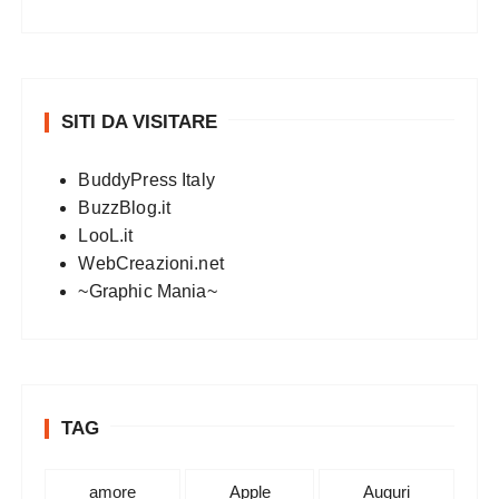
SITI DA VISITARE
BuddyPress Italy
BuzzBlog.it
LooL.it
WebCreazioni.net
~Graphic Mania~
TAG
amore
Apple
Auguri