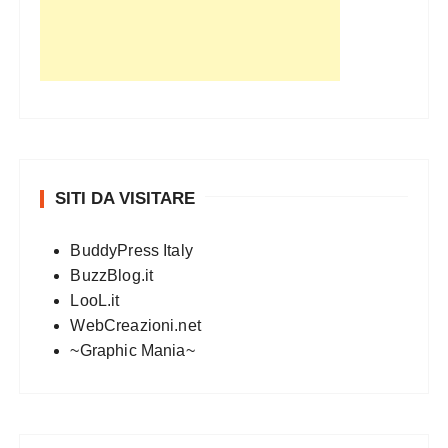
SITI DA VISITARE
BuddyPress Italy
BuzzBlog.it
LooL.it
WebCreazioni.net
~Graphic Mania~