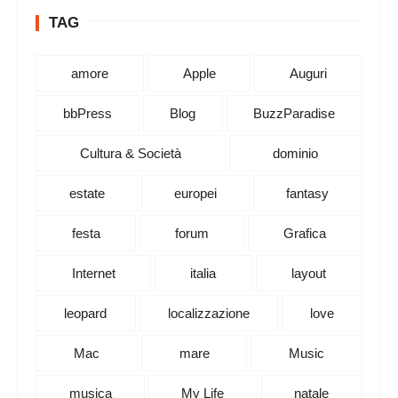
TAG
amore
Apple
Auguri
bbPress
Blog
BuzzParadise
Cultura & Società
dominio
estate
europei
fantasy
festa
forum
Grafica
Internet
italia
layout
leopard
localizzazione
love
Mac
mare
Music
musica
My Life
natale