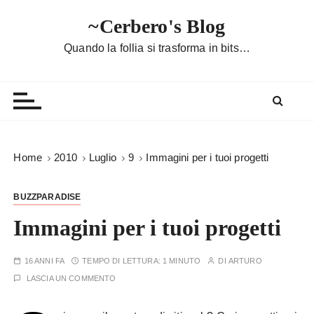
S
~Cerbero's Blog
a
l
Quando la follia si trasforma in bits…
t
a
a
l
c
o
Home
2010
Luglio
9
Immagini per i tuoi progetti
n
t
BUZZPARADISE
e
n
Immagini per i tuoi progetti
u
t
16 ANNI FA
TEMPO DI LETTURA:
1 MINUTO
DI
ARTURO
o
LASCIA UN COMMENTO