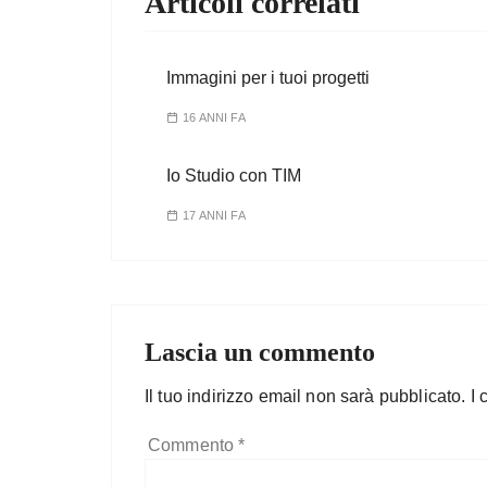
Articoli correlati
Immagini per i tuoi progetti
16 ANNI FA
Io Studio con TIM
17 ANNI FA
Lascia un commento
Il tuo indirizzo email non sarà pubblicato.
I 
Commento
*