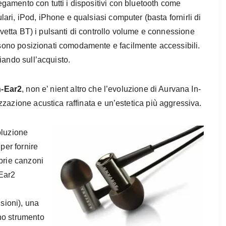
egamento con tutti i dispositivi con bluetooth come
ulari, iPod, iPhone e qualsiasi computer (basta fornirli di
vetta BT) i pulsanti di controllo volume e connessione
ono posizionati comodamente e facilmente accessibili.
iando sull’acquisto.
n-Ear2
, non e’ nient altro che l’evoluzione di Aurvana In-
zazione acustica raffinata e un’estetica più aggressiva.
oluzione
per fornire
prie canzoni
-Ear2
nsioni), una
no strumento