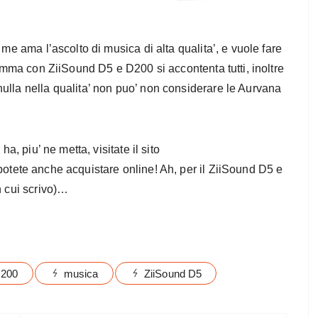
 me ama l’ascolto di musica di alta qualita’, e vuole fare
somma con ZiiSound D5 e D200 si accontenta tutti, inoltre
ulla nella qualita’ non puo’ non considerare le Aurvana
a, piu’ ne metta, visitate il sito
 potete anche acquistare online! Ah, per il ZiiSound D5 e
n cui scrivo)…
200
musica
ZiiSound D5