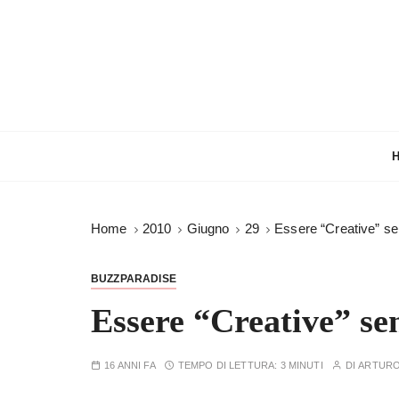
S
a
l
t
a
a
l
c
o
n
Home
2010
Giugno
29
Essere “Creative” sen
t
e
n
BUZZPARADISE
u
Essere “Creative” sen
t
o
16 ANNI FA
TEMPO DI LETTURA:
3 MINUTI
DI
ARTUR