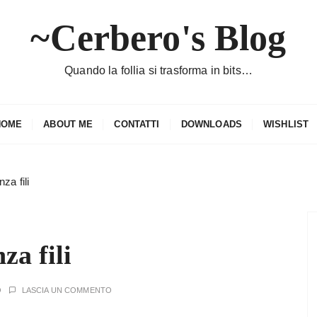
~Cerbero's Blog
Quando la follia si trasforma in bits…
HOME
ABOUT ME
CONTATTI
DOWNLOADS
WISHLIST
za fili
za fili
O
LASCIA UN COMMENTO