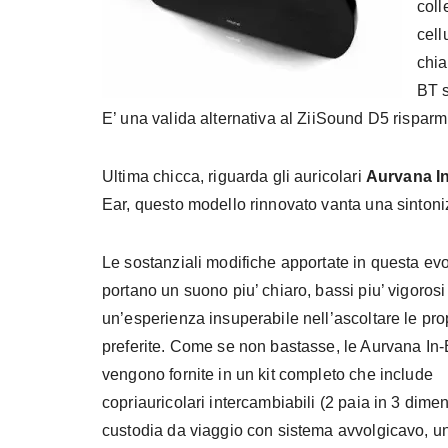
coll
cell
chia
BT s
E’ una valida alternativa al ZiiSound D5 risparm
Ultima chicca, riguarda gli auricolari
Aurvana I
Ear, questo modello rinnovato vanta una sintoniz
Le sostanziali modifiche apportate in questa ev
portano un suono piu’ chiaro, bassi piu’ vigorosi 
un’esperienza insuperabile nell’ascoltare le pro
preferite. Come se non bastasse, le Aurvana In
vengono fornite in un kit completo che include
copriauricolari intercambiabili (2 paia in 3 dime
custodia da viaggio con sistema avvolgicavo, u