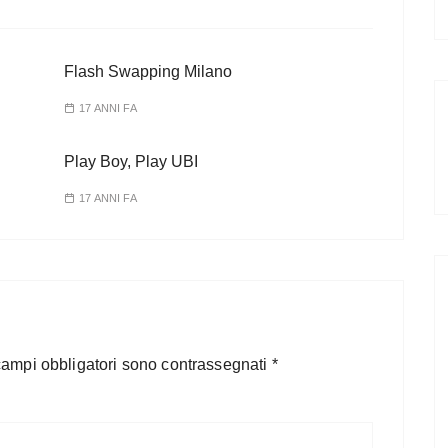
Flash Swapping Milano
17 ANNI FA
Play Boy, Play UBI
17 ANNI FA
campi obbligatori sono contrassegnati
*