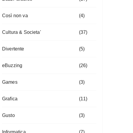
Così non va
(4)
Cultura & Societa'
(37)
Divertente
(5)
eBuzzing
(26)
Games
(3)
Grafica
(11)
Gusto
(3)
Informatica
(7)