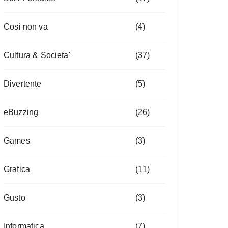
Così non va
(4)
Cultura & Societa'
(37)
Divertente
(5)
eBuzzing
(26)
Games
(3)
Grafica
(11)
Gusto
(3)
Informatica
(7)