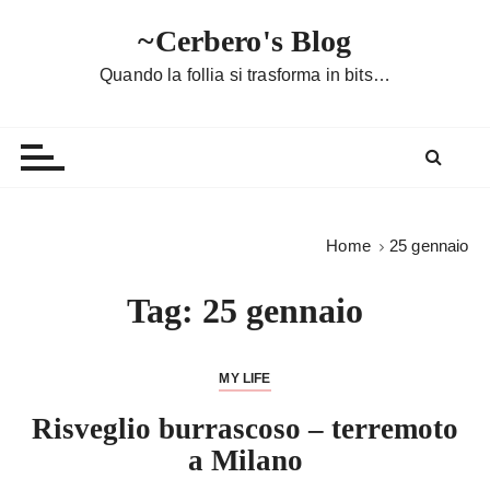
S
~Cerbero's Blog
a
l
Quando la follia si trasforma in bits…
t
a
a
l
c
o
Home
25 gennaio
n
t
Tag:
25 gennaio
e
n
u
MY LIFE
t
Risveglio burrascoso – terremoto
o
a Milano