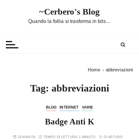
S
~Cerbero's Blog
a
l
Quando la follia si trasforma in bits…
t
a
a
l
c
o
Home
abbreviazioni
n
t
Tag:
abbreviazioni
e
n
u
BLOG
INTERNET
VARIE
t
Badge Anti K
o
20 ANNI FA
TEMPO DI LETTURA:
1 MINUTO
DI
ARTURO