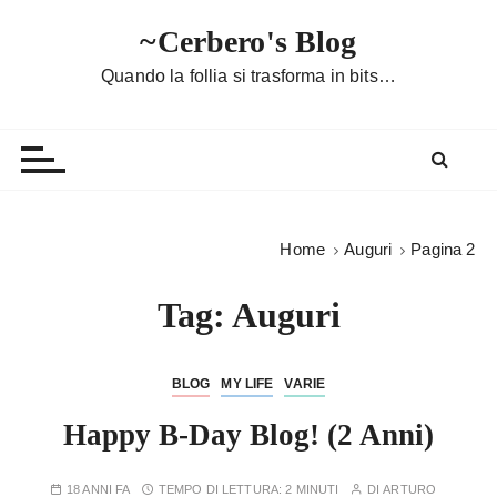
S
~Cerbero's Blog
a
l
Quando la follia si trasforma in bits…
t
a
a
l
c
o
Home
Auguri
Pagina 2
n
t
Tag:
Auguri
e
n
u
BLOG
MY LIFE
VARIE
t
Happy B-Day Blog! (2 Anni)
o
18 ANNI FA
TEMPO DI LETTURA:
2 MINUTI
DI
ARTURO