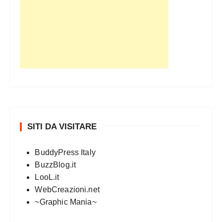
SITI DA VISITARE
BuddyPress Italy
BuzzBlog.it
LooL.it
WebCreazioni.net
~Graphic Mania~