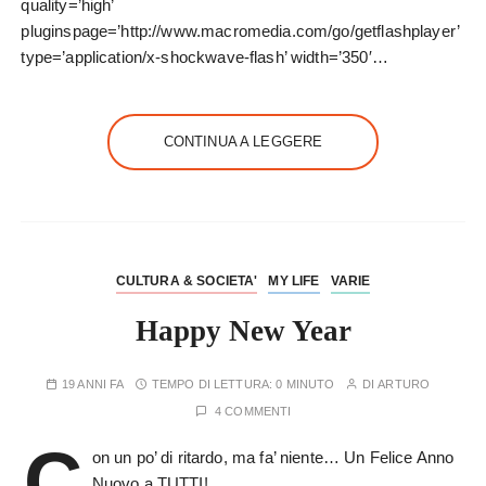
quality=’high’
pluginspage=’http://www.macromedia.com/go/getflashplayer’
type=’application/x-shockwave-flash’ width=’350′…
CONTINUA A LEGGERE
CULTURA & SOCIETA'
MY LIFE
VARIE
Happy New Year
19 ANNI FA
TEMPO DI LETTURA:
0 MINUTO
DI
ARTURO
4 COMMENTI
C
on un po’ di ritardo, ma fa’ niente… Un Felice Anno
Nuovo a TUTTI!