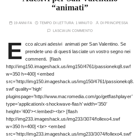
“animati”
19 ANNI FA
TEMPO DI LETTURA:
1 MINUTO
DI
PRINCIPESSA
LASCIA UN COMMENTO
E
cco alcuni adesivi animati per San Valentino. Se
prendete uno di questi lasciate un vostro segno nei
commenti. [flash
http://img150.imageshack.us/img150/4761/passionekq8.swf
w=350 h=400] <embed
src=’http://img150.imageshack.us/img150/4761/passionekq8.
swf’ quality=’high’
pluginspage=’http://www.macromedia.com/go/getflashplayer’
type=’application/x-shockwave-flash’ width=’350′
height=’400′></embed><br> [flash
http://img233.imageshack.us/img233/3074/follexo4.swf
w=350 h=400] <br> <embed
src=’http://img233.imageshack.us/img233/3074/follexo4.swf’