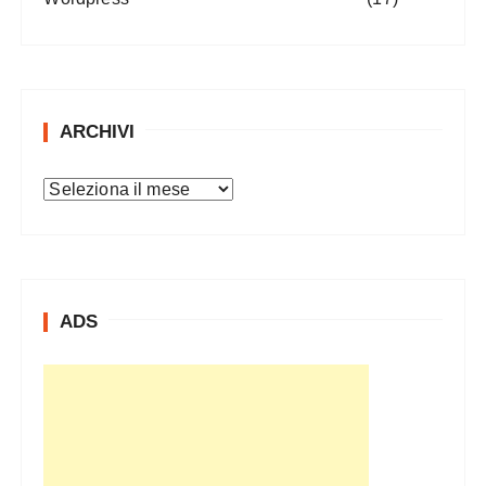
ARCHIVI
A
r
c
h
i
ADS
v
i