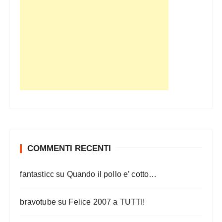
o
n
e
d
e
g
l
i
a
r
COMMENTI RECENTI
t
fantasticc
su
Quando il pollo e’ cotto…
i
c
bravotube
su
Felice 2007 a TUTTI!
o