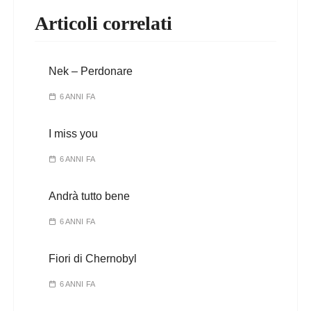
Articoli correlati
Nek – Perdonare
6 ANNI FA
I miss you
6 ANNI FA
Andrà tutto bene
6 ANNI FA
Fiori di Chernobyl
6 ANNI FA