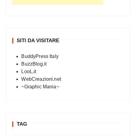
SITI DA VISITARE
BuddyPress Italy
BuzzBlog.it
LooL.it
WebCreazioni.net
~Graphic Mania~
TAG