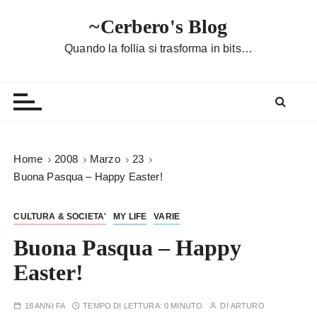
S
~Cerbero's Blog
a
l
Quando la follia si trasforma in bits…
t
a
a
l
c
o
Home
2008
Marzo
23
n
Buona Pasqua – Happy Easter!
t
e
CULTURA & SOCIETA'
MY LIFE
VARIE
n
u
Buona Pasqua – Happy
t
Easter!
o
18 ANNI FA
TEMPO DI LETTURA:
0 MINUTO
DI
ARTURO