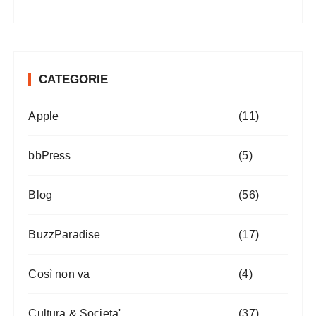
CATEGORIE
Apple
(11)
bbPress
(5)
Blog
(56)
BuzzParadise
(17)
Così non va
(4)
Cultura & Societa'
(37)