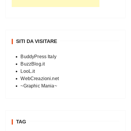
SITI DA VISITARE
BuddyPress Italy
BuzzBlog.it
LooL.it
WebCreazioni.net
~Graphic Mania~
TAG