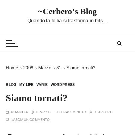
S
~Cerbero's Blog
a
l
Quando la follia si trasforma in bits…
t
a
a
l
c
o
Home
2008
Marzo
31
Siamo tornati?
n
t
BLOG
MY LIFE
VARIE
WORDPRESS
e
n
Siamo tornati?
u
t
18 ANNI FA
TEMPO DI LETTURA:
1 MINUTO
DI
ARTURO
o
LASCIA UN COMMENTO