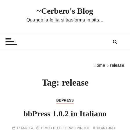
S
~Cerbero's Blog
a
l
Quando la follia si trasforma in bits…
t
a
a
l
c
o
Home
release
n
t
Tag:
release
e
n
u
BBPRESS
t
bbPress 1.0.2 in Italiano
o
17 ANNI FA
TEMPO DI LETTURA:
0 MINUTO
DI
ARTURO