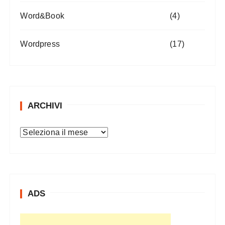
Word&Book
(4)
Wordpress
(17)
ARCHIVI
A
r
c
h
i
ADS
v
i