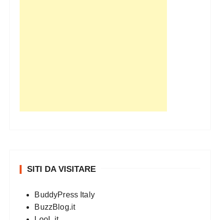
SITI DA VISITARE
BuddyPress Italy
BuzzBlog.it
LooL.it