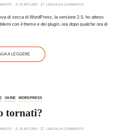
MINUTO
DI
ARTURO
LASCIA UN COMMENTO
ova di zecca di WordPress, la versione 2.5, ho atteso
roblemi con il theme e dei plugin, ora dopo qualche ora di
NUA A LEGGERE
E
VARIE
WORDPRESS
 tornati?
MINUTO
DI
ARTURO
LASCIA UN COMMENTO