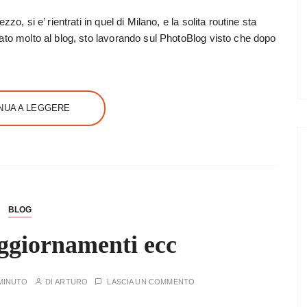
o, si e’ rientrati in quel di Milano, e la solita routine sta
to molto al blog, sto lavorando sul PhotoBlog visto che dopo
NUA A LEGGERE
BLOG
ggiornamenti ecc
MINUTO
DI
ARTURO
LASCIA UN COMMENTO