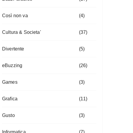
Così non va
(4)
Cultura & Societa'
(37)
Divertente
(5)
eBuzzing
(26)
Games
(3)
Grafica
(11)
Gusto
(3)
Informatica
(7)