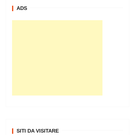
i
ADS
v
i
SITI DA VISITARE