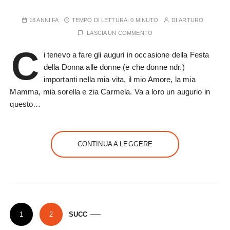
18 ANNI FA
TEMPO DI LETTURA:
0 MINUTO
DI
ARTURO
LASCIA UN COMMENTO
C
i tenevo a fare gli auguri in occasione della Festa
della Donna alle donne (e che donne ndr.)
importanti nella mia vita, il mio Amore, la mia
Mamma, mia sorella e zia Carmela. Va a loro un augurio in
questo…
CONTINUA A LEGGERE
P
1
2
SUCC
a