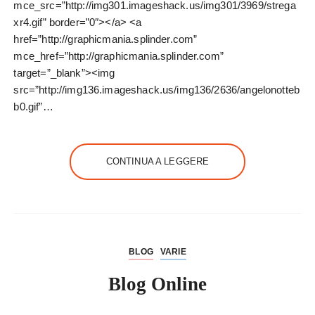
mce_src=”http://img301.imageshack.us/img301/3969/strega
xr4.gif” border=”0″></a> <a
href=”http://graphicmania.splinder.com”
mce_href=”http://graphicmania.splinder.com”
target=”_blank”><img
src=”http://img136.imageshack.us/img136/2636/angelonotteb
b0.gif”…
CONTINUA A LEGGERE
BLOG
VARIE
Blog Online