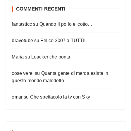
a
r
COMMENTI RECENTI
t
fantasticc
su
Quando il pollo e’ cotto…
i
c
bravotube
su
Felice 2007 a TUTTI!
o
l
Maria
su
Loacker che bontà
i
cose vere.
su
Quanta gente di merda esiste in
questo mondo maledetto
omar
su
Che spettacolo la tv con Sky