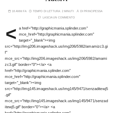
18 ANNI FA
TEMPO DI LETTURA:
2 MINUTI
DI
PRINCIPESSA
LASCIA UN COMMENTO
<
a href=”http://graphicmania.splinder.com”
mce_href=”http://graphicmania.splinder.com”
target=”_blank”><img
src=”http://img206.imageshack.us/img206/5982/amamizc3.gi
f”
mce_src=”http://img206.imageshack.us/img206/5982/amami
zc3.gif” border=”0″></a> <a
href=”http://graphicmania.splinder.com”
mce_href=”http://graphicmania.splinder.com”
target=”_blank”><img
src=”http://img145.imageshack.us/img145/9471/senzaditewj5
.gif”
mce_src=”http://img145.imageshack.us/img145/9471/senzad
itewj5.gif” border=”0″></a> <a
href=”http://graphicmania.splinder.com”