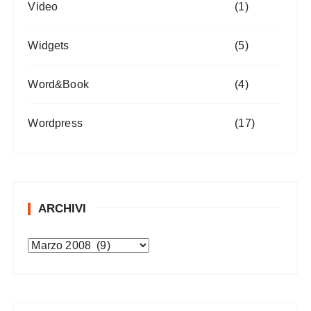
Video
(1)
Widgets
(5)
Word&Book
(4)
Wordpress
(17)
ARCHIVI
A
r
c
h