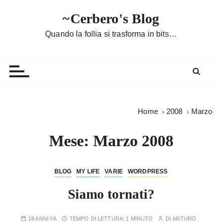
S
~Cerbero's Blog
a
l
Quando la follia si trasforma in bits…
t
a
a
l
c
o
Home
2008
Marzo
n
t
Mese:
Marzo 2008
e
n
u
BLOG
MY LIFE
VARIE
WORDPRESS
t
Siamo tornati?
o
18 ANNI FA
TEMPO DI LETTURA:
1 MINUTO
DI
ARTURO