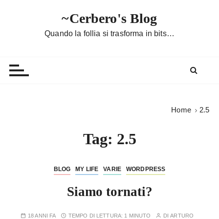
S
~Cerbero's Blog
a
l
Quando la follia si trasforma in bits…
t
a
a
l
c
o
Home
2.5
n
t
Tag:
2.5
e
n
u
BLOG
MY LIFE
VARIE
WORDPRESS
t
Siamo tornati?
o
18 ANNI FA
TEMPO DI LETTURA:
1 MINUTO
DI
ARTURO