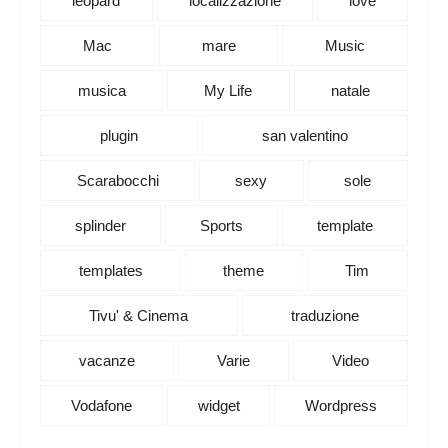
leopard
localizzazione
love
Mac
mare
Music
musica
My Life
natale
plugin
san valentino
Scarabocchi
sexy
sole
splinder
Sports
template
templates
theme
Tim
Tivu' & Cinema
traduzione
vacanze
Varie
Video
Vodafone
widget
Wordpress