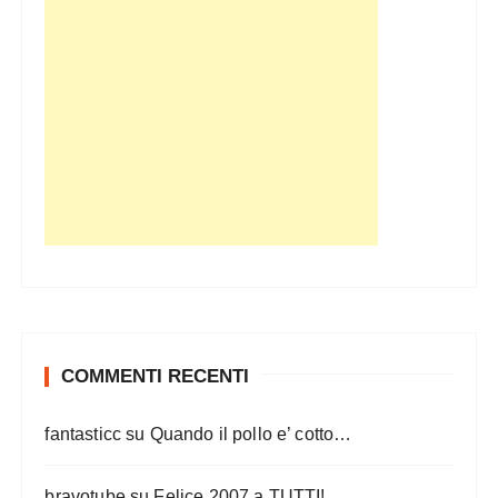
COMMENTI RECENTI
fantasticc
su
Quando il pollo e’ cotto…
bravotube
su
Felice 2007 a TUTTI!