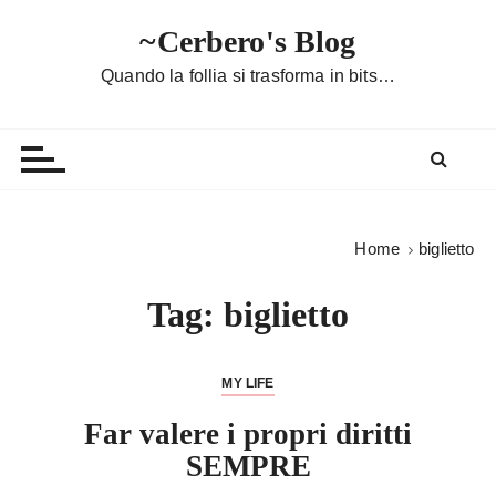
S
~Cerbero's Blog
a
l
Quando la follia si trasforma in bits…
t
a
a
l
c
o
Home
biglietto
n
t
Tag:
biglietto
e
n
u
MY LIFE
t
Far valere i propri diritti
o
SEMPRE