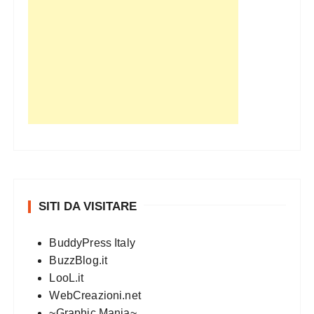
SITI DA VISITARE
BuddyPress Italy
BuzzBlog.it
LooL.it
WebCreazioni.net
~Graphic Mania~