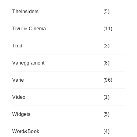
TheInsiders
(5)
Tivu' & Cinema
(11)
Trnd
(3)
Vaneggiamenti
(8)
Varie
(96)
Video
(1)
Widgets
(5)
Word&Book
(4)