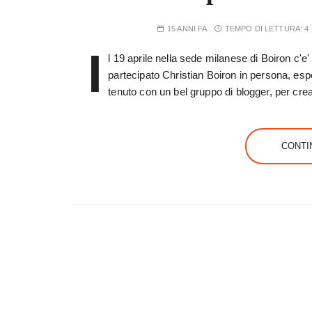
15 ANNI FA
TEMPO DI LETTURA:
4
I
l 19 aprile nella sede milanese di Boiron c'e
partecipato Christian Boiron in persona, espo
tenuto con un bel gruppo di blogger, per crea
CONTI