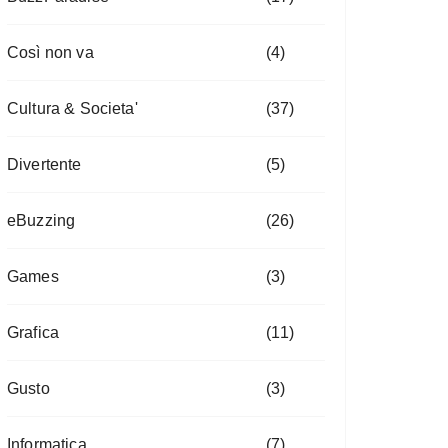
Così non va
(4)
Cultura & Societa'
(37)
Divertente
(5)
eBuzzing
(26)
Games
(3)
Grafica
(11)
Gusto
(3)
Informatica
(7)