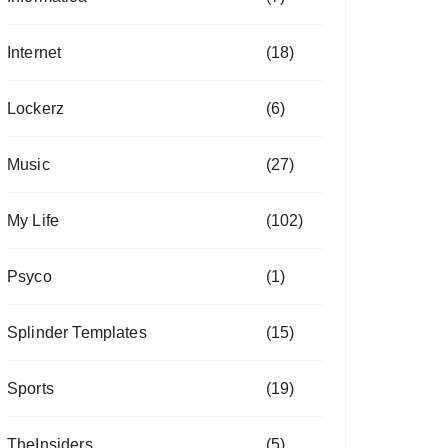
Internet
(18)
Lockerz
(6)
Music
(27)
My Life
(102)
Psyco
(1)
Splinder Templates
(15)
Sports
(19)
TheInsiders
(5)