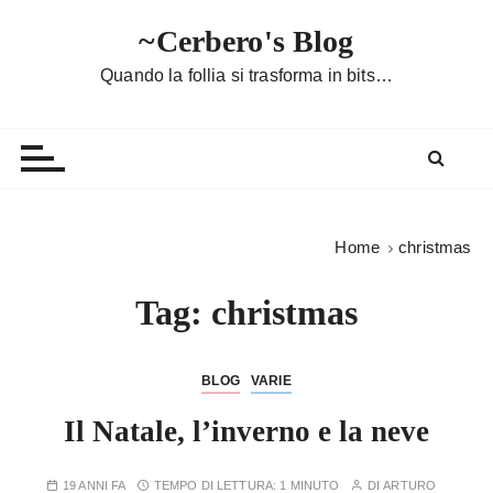
S
~Cerbero's Blog
a
l
Quando la follia si trasforma in bits…
t
a
a
l
c
o
Home
christmas
n
t
Tag:
christmas
e
n
u
BLOG
VARIE
t
Il Natale, l’inverno e la neve
o
19 ANNI FA
TEMPO DI LETTURA:
1 MINUTO
DI
ARTURO