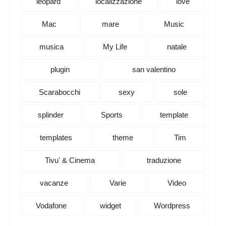
leopard
localizzazione
love
Mac
mare
Music
musica
My Life
natale
plugin
san valentino
Scarabocchi
sexy
sole
splinder
Sports
template
templates
theme
Tim
Tivu' & Cinema
traduzione
vacanze
Varie
Video
Vodafone
widget
Wordpress