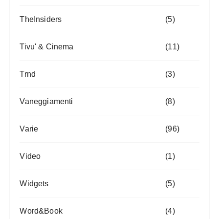
TheInsiders
(5)
Tivu' & Cinema
(11)
Trnd
(3)
Vaneggiamenti
(8)
Varie
(96)
Video
(1)
Widgets
(5)
Word&Book
(4)