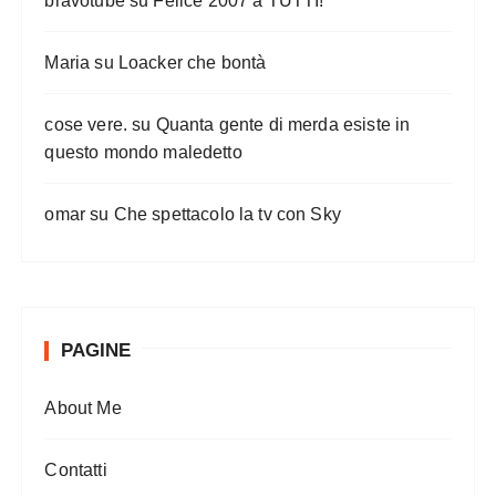
bravotube
su
Felice 2007 a TUTTI!
Maria
su
Loacker che bontà
cose vere.
su
Quanta gente di merda esiste in
questo mondo maledetto
omar
su
Che spettacolo la tv con Sky
PAGINE
About Me
Contatti