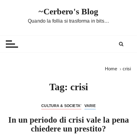
S
~Cerbero's Blog
a
l
Quando la follia si trasforma in bits…
t
a
a
l
c
o
Home
crisi
n
t
Tag:
crisi
e
n
u
CULTURA & SOCIETA'
VARIE
t
In un periodo di crisi vale la pena
o
chiedere un prestito?