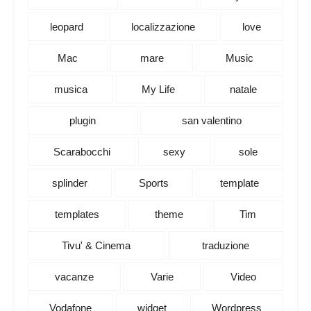
leopard
localizzazione
love
Mac
mare
Music
musica
My Life
natale
plugin
san valentino
Scarabocchi
sexy
sole
splinder
Sports
template
templates
theme
Tim
Tivu' & Cinema
traduzione
vacanze
Varie
Video
Vodafone
widget
Wordpress