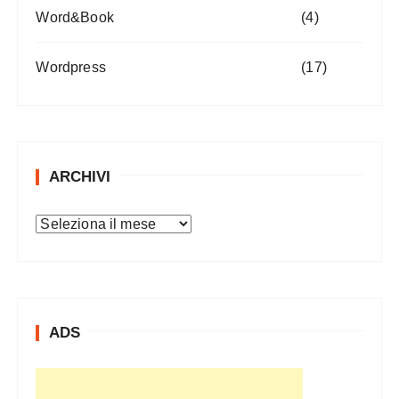
Word&Book
(4)
Wordpress
(17)
ARCHIVI
A
r
c
h
i
ADS
v
i